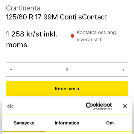
Continental
125/80 R 17 99M Conti sContact
Kontakta oss ang.
1 258
kr/st inkl.
leveranstid
moms
-
+
Reservera
Däcktyp
Däckstorlek
Samtycke
Information
Om
Sommar
125/80 R 17 99M