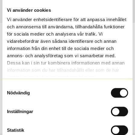
Art nummer
3357
Vi använder cookies
Vi använder enhetsidentifierare för att anpassa innehållet
och annonserna till användarna, tillhandahålla funktioner
Passar detta däck min bil?
för sociala medier och analysera vår trafik. Vi
vidarebefordrar även sådana identifierare och annan
information från din enhet till de sociala medier och
Ange registreringsnummer för att se om det däck du
annons- och analysföretag som vi samarbetar med.
valt passar din bilmodell. Om du köper däck som skall
Dessa kan i sin tur kombinera informationen med annan
sättas på dina befintliga fälgar, se till att kolla en extra
information som du har tillhandahållit eller som de har
gång så att däck och fälg har samma dimensioner.
samlat in när du har använt deras tjänster.
Ibland kan fälgen ha bytts ut under årens lopp och
inte vara samma dimension som bilen hade ut från
Samtyckesval
Nödvändig
fabrik.
Inställningar
S
Sök
Statistik