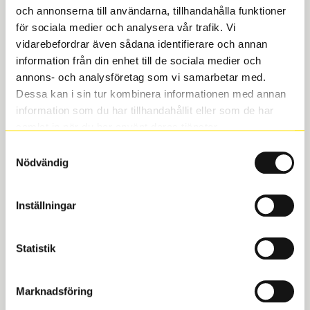
exempelvis Danmark, Norge eller Tyskland.
och annonserna till användarna, tillhandahålla funktioner
för sociala medier och analysera vår trafik. Vi
Det finns också en del datum att ha koll på
vidarebefordrar även sådana identifierare och annan
information från din enhet till de sociala medier och
när det gäller olika typer av däck. Därför
annons- och analysföretag som vi samarbetar med.
har vi samlat
alla datum gällande däck
på
Dessa kan i sin tur kombinera informationen med annan
ett och samma ställe, där kan du läsa om
information som du har tillhandahållit eller som de har
samlat in när du har använt deras tjänster.
när du får använda dubbdäck och när det
Samtyckesval
måste vara av.
Nödvändig
Att köra in dubbdäck
Inställningar
Statistik
Många tillverkare rekommenderar att du
“kör in” nya dubbdäck. Det innebär att du
Marknadsföring
de första 40-50 milen undviker häftiga