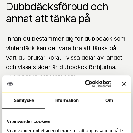
Dubbdäcksförbud och
annat att tänka på
Innan du bestämmer dig för dubbdäck som
vinterdäck kan det vara bra att tänka på
vart du brukar köra. I vissa delar av landet
och vissa städer är dubbdäck förbjudna.
Exempelvis har Göteborg
dubbdäcksförbud på ett par gator. Tänk
också på att det kan vara helt andra lagar
Samtycke
Information
Om
och regler som gäller för dubbdäck i andra
länder. Det är bra att ha i åtanke om du
Vi använder cookies
planerar att köra utomlands med bilen till
Vi använder enhetsidentifierare för att anpassa innehållet