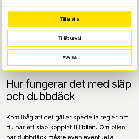
accelerationer och inbromsningar samt för
hög fart i kurvor. Genom att köra lite
Tillåt alla
lugnare sätter sig dubbarna i dubbhålen
ordentligt vilket förlänger livslängden på
Tillåt urval
dubbarna och därmed också däcket. Fråga
en av våra mekaniker om du vill veta mer
Avvisa
om att köra in dubbdäcken.
Hur fungerar det med släp
och dubbdäck
Kom ihåg att det gäller speciella regler om
du har ett släp kopplat till bilen. Om bilen
har dubbdäck måste även eventuella