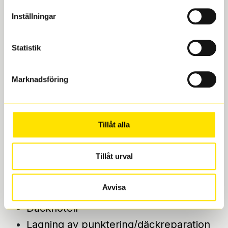
Inställningar
Statistik
Marknadsföring
Godkänn våra
allmänna villkor
Alternative:
Skicka meddelande
Tillåt alla
Tillåt urval
Däckspecialen i Bäckebol erbjuder
Avvisa
Däckbyte
Däckhotell
Lagning av punktering/däckreparation