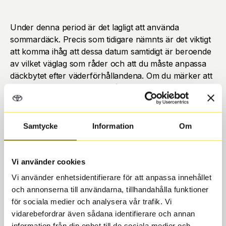
Under denna period är det lagligt att använda
sommardäck. Precis som tidigare nämnts är det viktigt
att komma ihåg att dessa datum samtidigt är beroende
av vilket väglag som råder och att du måste anpassa
däckbytet efter väderförhållandena. Om du märker att
det finns snö, is eller frost på vägarna, kan det vara
säkrare att använda vinterdäck eller däck med rätt
vintermärkning.
Samtycke
Information
Om
Datum för vinterdäck
Vi använder cookies
I Sverige är det obligatoriskt att använda
Vi använder enhetsidentifierare för att anpassa innehållet
och annonserna till användarna, tillhandahålla funktioner
vinterdäck under vissa perioder på året.
för sociala medier och analysera vår trafik. Vi
Vinterdäck är särskilt utformade för att ge
vidarebefordrar även sådana identifierare och annan
information från din enhet till de sociala medier och