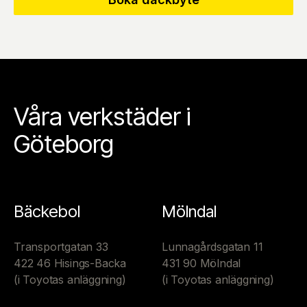
Våra verkstäder i
Göteborg
Bäckebol
Mölndal
Transportgatan 33
Lunnagårdsgatan 11
422 46 Hisings-Backa
431 90 Mölndal
(i Toyotas anläggning)
(i Toyotas anläggning)