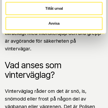
dina däckval efter rådande väglag. Om det
Tillåt urval
finns snö och is på vägarna, kan det vara
säkrare att använda vinterdäck (med eller
Avvisa
utan dubbar), oavsett datum. Att ha
tillräckligt med mönsterdjup och bra grepp
är avgörande för säkerheten på
vintervägar.
Vad anses som
vinterväglag?
Vinterväglag råder om det är snö, is,
snömodd eller frost på någon del av
vägbanan eller vägrenen. Det är Polisen