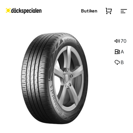
Butiken
70
A
B