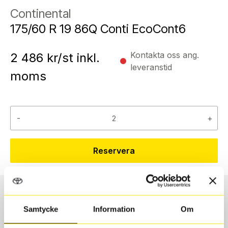
Continental
175/60 R 19 86Q Conti EcoCont6
Kontakta oss ang.
2 486
kr/st inkl.
leveranstid
moms
-
+
Reservera
Däcktyp
Däckstorlek
Samtycke
Information
Om
Sommar
175/60 R 19 86Q