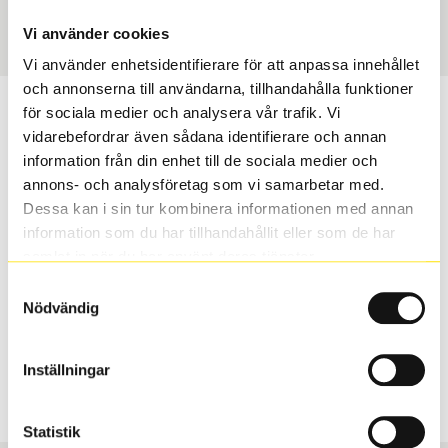
Art nummer
3445
Vi använder cookies
Vi använder enhetsidentifierare för att anpassa innehållet
och annonserna till användarna, tillhandahålla funktioner
Passar detta däck min bil?
för sociala medier och analysera vår trafik. Vi
vidarebefordrar även sådana identifierare och annan
information från din enhet till de sociala medier och
Ange registreringsnummer för att se om det däck du
annons- och analysföretag som vi samarbetar med.
valt passar din bilmodell. Om du köper däck som skall
Dessa kan i sin tur kombinera informationen med annan
sättas på dina befintliga fälgar, se till att kolla en extra
information som du har tillhandahållit eller som de har
gång så att däck och fälg har samma dimensioner.
samlat in när du har använt deras tjänster.
Ibland kan fälgen ha bytts ut under årens lopp och
inte vara samma dimension som bilen hade ut från
Samtyckesval
Nödvändig
fabrik.
Inställningar
S
Sök
Statistik