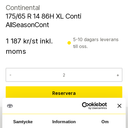
Continental
175/65 R 14 86H XL Conti
AllSeasonCont
5-10 dagars leverans
1 187
kr/st inkl.
till oss.
moms
-
+
Reservera
Samtycke
Information
Om
Däcktyp
Däckstorlek