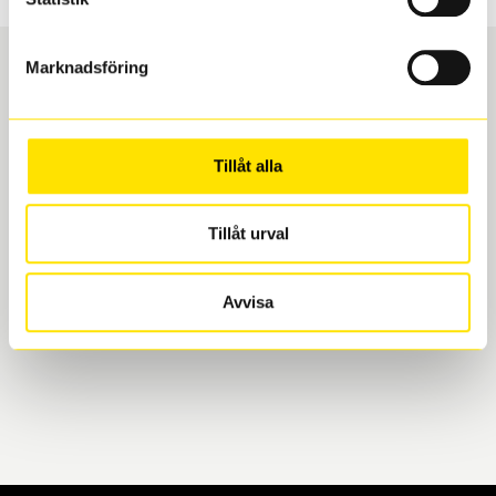
Marknadsföring
Boka och hämta hos Däckspecialen
Tillåt alla
När du beställer dina nya däck eller fälgar hos oss
levereras de direkt till någon av våra däckverkstäder i
Göteborg. Välj mellan Hisingen (Bäckebol) eller
Tillåt urval
Mölndal. I beställningen anger du datum och tid för
upphämtning eller service. När vi byter dina däck ser
Avvisa
vi till att de uppfyller alla krav för en säker körning.