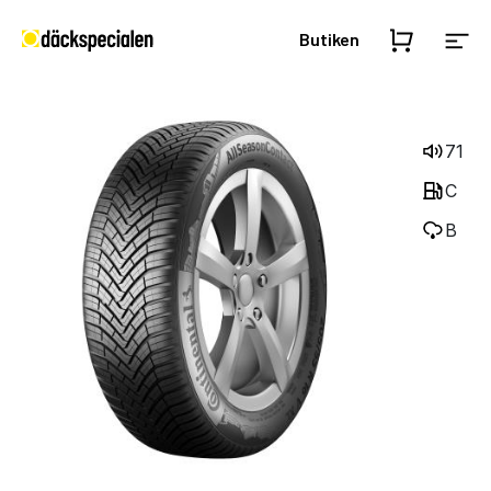
Butiken
71
C
B