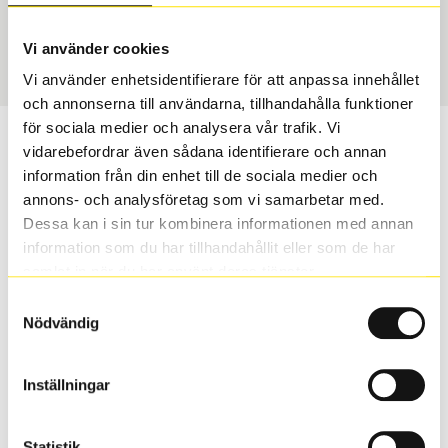
Sommar
175/65 R 14 86H
Art nummer
Vi använder cookies
1472
Vi använder enhetsidentifierare för att anpassa innehållet
och annonserna till användarna, tillhandahålla funktioner
för sociala medier och analysera vår trafik. Vi
Passar detta däck min bil?
vidarebefordrar även sådana identifierare och annan
information från din enhet till de sociala medier och
Ange registreringsnummer för att se om det däck du
annons- och analysföretag som vi samarbetar med.
valt passar din bilmodell. Om du köper däck som skall
Dessa kan i sin tur kombinera informationen med annan
sättas på dina befintliga fälgar, se till att kolla en extra
information som du har tillhandahållit eller som de har
gång så att däck och fälg har samma dimensioner.
samlat in när du har använt deras tjänster.
Ibland kan fälgen ha bytts ut under årens lopp och
Samtyckesval
inte vara samma dimension som bilen hade ut från
Nödvändig
fabrik.
Inställningar
S
Sök
Statistik