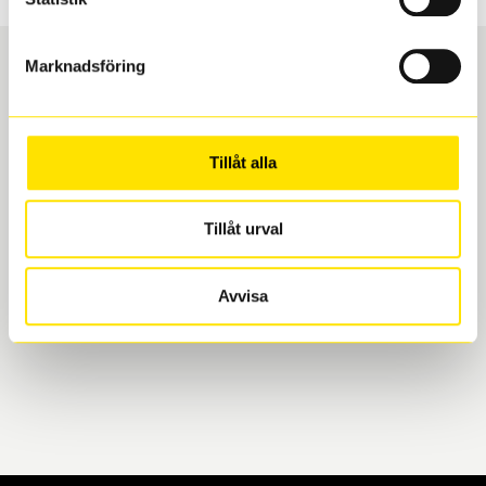
Marknadsföring
Boka och hämta hos Däckspecialen
Tillåt alla
När du beställer dina nya däck eller fälgar hos oss
levereras de direkt till någon av våra däckverkstäder i
Göteborg. Välj mellan Hisingen (Bäckebol) eller
Tillåt urval
Mölndal. I beställningen anger du datum och tid för
upphämtning eller service. När vi byter dina däck ser
Avvisa
vi till att de uppfyller alla krav för en säker körning.