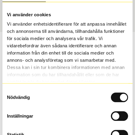
Vinter
175/65 R 15 84T
Art nummer
Vi använder cookies
1386
Vi använder enhetsidentifierare för att anpassa innehållet
och annonserna till användarna, tillhandahålla funktioner
för sociala medier och analysera vår trafik. Vi
Passar detta däck min bil?
vidarebefordrar även sådana identifierare och annan
information från din enhet till de sociala medier och
Ange registreringsnummer för att se om det däck du
annons- och analysföretag som vi samarbetar med.
valt passar din bilmodell. Om du köper däck som skall
Dessa kan i sin tur kombinera informationen med annan
sättas på dina befintliga fälgar, se till att kolla en extra
information som du har tillhandahållit eller som de har
gång så att däck och fälg har samma dimensioner.
samlat in när du har använt deras tjänster.
Ibland kan fälgen ha bytts ut under årens lopp och
Samtyckesval
inte vara samma dimension som bilen hade ut från
Nödvändig
fabrik.
Inställningar
S
Sök
Statistik