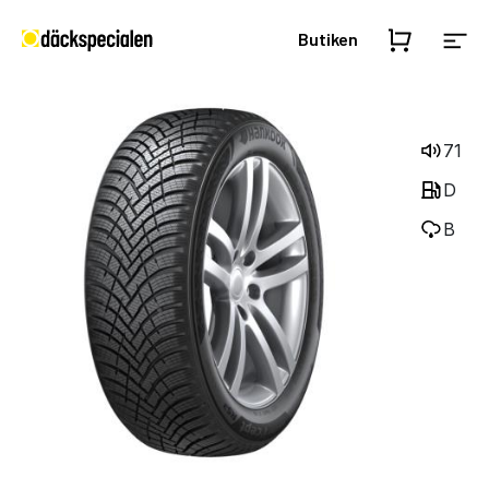
Butiken
71
D
B