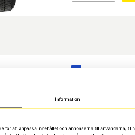
S
t däck du valt passar din
s på dina befintliga fälgar,
 och fälg har samma
Information
 under årens lopp och inte
rån fabrik.
e för att anpassa innehållet och annonserna till användarna, tillh