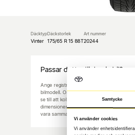
Däcktyp
Däckstorlek
Art nummer
Vinter
175/65 R 15 88T
20244
Passar detta däck min bil?
Ange registreringsnummer för att se om de
bilmodell. Om du köper däck som skall sätta
se till att kolla en extra gång så att däck
Samtycke
dimensioner. Ibland kan fälgen ha bytts ut
vara samma dimension som bilen hade ut f
Vi använder cookies
Vi använder enhetsidentifierar