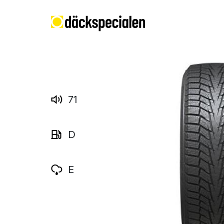
71
D
E