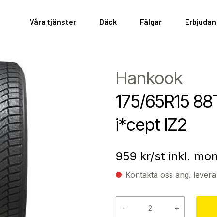
Våra tjänster
Däck
Fälgar
Erbjuda
Hankook
175/65R15 88
i*cept IZ2
959
kr/st inkl. mo
Kontakta oss ang. levera
-
+