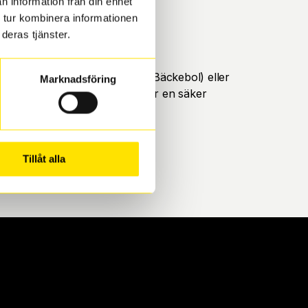
n information från din enhet
 tur kombinera informationen
deras tjänster.
öteborg. Välj mellan Hisingen (Bäckebol) eller
Marknadsföring
ll att de uppfyller alla krav för en säker
Tillåt alla