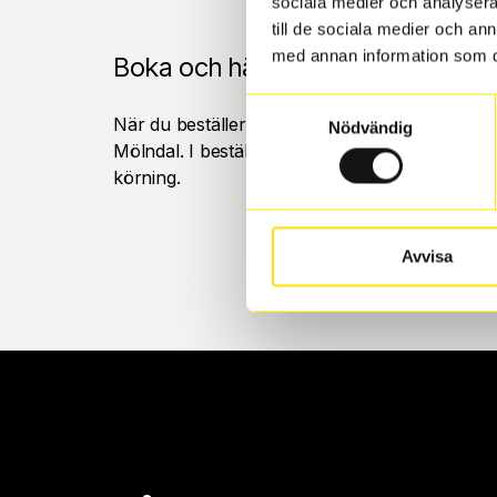
sociala medier och analysera 
till de sociala medier och a
med annan information som du 
Boka och hämta hos Däckspecia
Samtyckesval
När du beställer dina nya däck eller fälgar hos
Nödvändig
Mölndal. I beställningen anger du datum och tid 
körning.
Avvisa