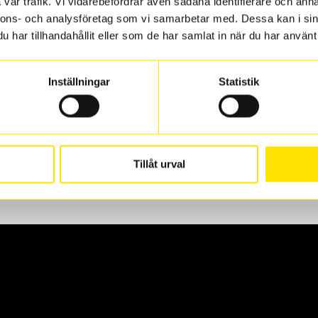
vår trafik. Vi vidarebefordrar även sådana identifierare och anna
nnons- och analysföretag som vi samarbetar med. Dessa kan i sin
har tillhandahållit eller som de har samlat in när du har använt 
len
 oss levereras de direkt till någon av våra däckverkstäder i G
Inställningar
Statistik
för upphämtning eller service. När vi byter dina däck ser vi ti
Tillåt urval