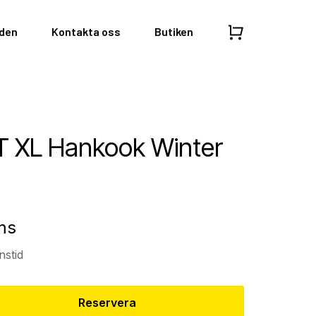
nden
Kontakta oss
Butiken
T XL Hankook Winter
ms
nstid
Reservera