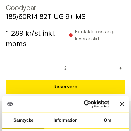
Goodyear
185/60R14 82T UG 9+ MS
Kontakta oss ang.
1 289
kr/st inkl.
leveranstid
moms
-
+
Reservera
Däcktyp
Däckstorlek
Samtycke
Information
Om
Vinter
185/60 R 14 82T