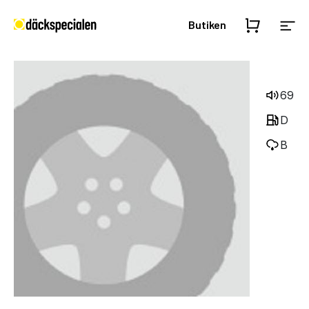
Butiken
69
D
B