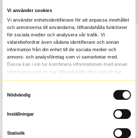
Art nummer
60250
Vi använder cookies
Vi använder enhetsidentifierare för att anpassa innehållet
och annonserna till användarna, tillhandahålla funktioner
Passar detta däck min bil?
för sociala medier och analysera vår trafik. Vi
vidarebefordrar även sådana identifierare och annan
information från din enhet till de sociala medier och
Ange registreringsnummer för att se om det däck du
annons- och analysföretag som vi samarbetar med.
valt passar din bilmodell. Om du köper däck som skall
Dessa kan i sin tur kombinera informationen med annan
sättas på dina befintliga fälgar, se till att kolla en extra
information som du har tillhandahållit eller som de har
gång så att däck och fälg har samma dimensioner.
samlat in när du har använt deras tjänster.
Ibland kan fälgen ha bytts ut under årens lopp och
inte vara samma dimension som bilen hade ut från
Samtyckesval
Nödvändig
fabrik.
Inställningar
S
Sök
Statistik