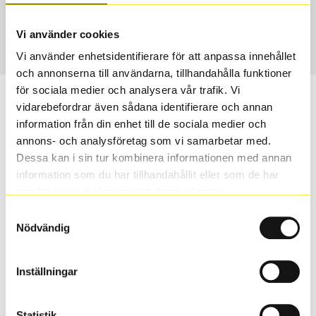
Sommar
185/60 R 15 84H
Art nummer
Vi använder cookies
1272
Vi använder enhetsidentifierare för att anpassa innehållet
och annonserna till användarna, tillhandahålla funktioner
för sociala medier och analysera vår trafik. Vi
Passar detta däck min bil?
vidarebefordrar även sådana identifierare och annan
information från din enhet till de sociala medier och
Ange registreringsnummer för att se om det däck du
annons- och analysföretag som vi samarbetar med.
valt passar din bilmodell. Om du köper däck som skall
Dessa kan i sin tur kombinera informationen med annan
sättas på dina befintliga fälgar, se till att kolla en extra
information som du har tillhandahållit eller som de har
gång så att däck och fälg har samma dimensioner.
samlat in när du har använt deras tjänster.
Ibland kan fälgen ha bytts ut under årens lopp och
Samtyckesval
inte vara samma dimension som bilen hade ut från
Nödvändig
fabrik.
Inställningar
S
Sök
Statistik