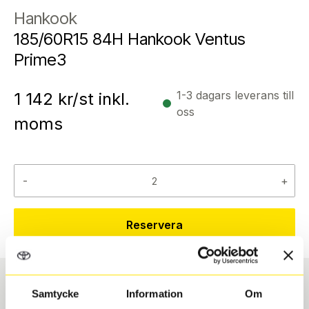
Hankook
185/60R15 84H Hankook Ventus
Prime3
1-3 dagars leverans till
1 142
kr/st inkl.
oss
moms
-
+
Reservera
Samtycke
Information
Om
Däcktyp
Däckstorlek