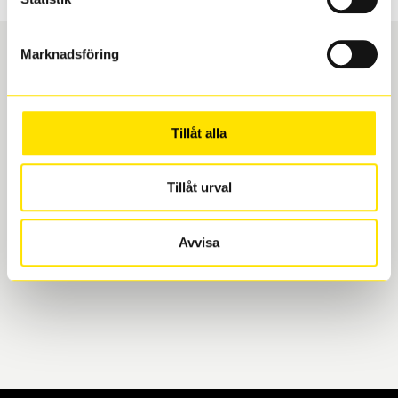
Marknadsföring
Boka och hämta hos Däckspecialen
Tillåt alla
När du beställer dina nya däck eller fälgar hos oss
levereras de direkt till någon av våra däckverkstäder i
Göteborg. Välj mellan Hisingen (Bäckebol) eller
Tillåt urval
Mölndal. I beställningen anger du datum och tid för
upphämtning eller service. När vi byter dina däck ser
Avvisa
vi till att de uppfyller alla krav för en säker körning.