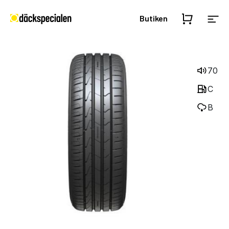
Butiken
70
C
B