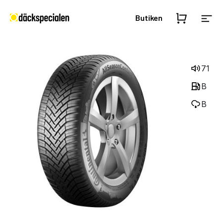
Butiken
71
B
B