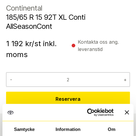
Continental
185/65 R 15 92T XL Conti
AllSeasonCont
Kontakta oss ang.
1 192
kr/st inkl.
leveranstid
moms
-
+
Reservera
Samtycke
Information
Om
Däcktyp
Däckstorlek