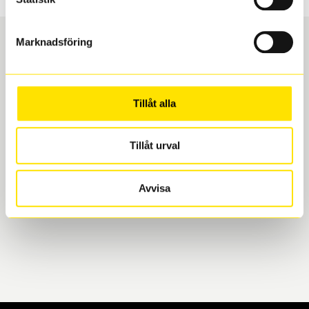
Marknadsföring
Boka och hämta hos Däckspecialen
Tillåt alla
När du beställer dina nya däck eller fälgar hos oss
levereras de direkt till någon av våra däckverkstäder i
Göteborg. Välj mellan Hisingen (Bäckebol) eller
Tillåt urval
Mölndal. I beställningen anger du datum och tid för
upphämtning eller service. När vi byter dina däck ser
Avvisa
vi till att de uppfyller alla krav för en säker körning.