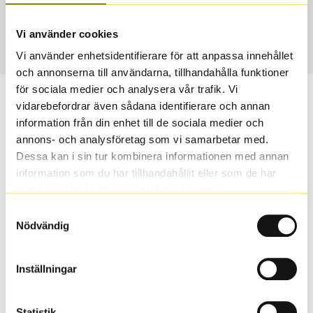
Sommar
185/65 R 15 92T
Art nummer
Vi använder cookies
1765
Vi använder enhetsidentifierare för att anpassa innehållet
och annonserna till användarna, tillhandahålla funktioner
för sociala medier och analysera vår trafik. Vi
Passar detta däck min bil?
vidarebefordrar även sådana identifierare och annan
information från din enhet till de sociala medier och
Ange registreringsnummer för att se om det däck du
annons- och analysföretag som vi samarbetar med.
valt passar din bilmodell. Om du köper däck som skall
Dessa kan i sin tur kombinera informationen med annan
sättas på dina befintliga fälgar, se till att kolla en extra
information som du har tillhandahållit eller som de har
gång så att däck och fälg har samma dimensioner.
samlat in när du har använt deras tjänster.
Ibland kan fälgen ha bytts ut under årens lopp och
Samtyckesval
inte vara samma dimension som bilen hade ut från
Nödvändig
fabrik.
Inställningar
S
Sök
Statistik