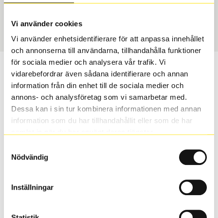
Sommar
195/55 R 16 91H
Art nummer
Vi använder cookies
3366
Vi använder enhetsidentifierare för att anpassa innehållet
och annonserna till användarna, tillhandahålla funktioner
för sociala medier och analysera vår trafik. Vi
Passar detta däck min bil?
vidarebefordrar även sådana identifierare och annan
information från din enhet till de sociala medier och
Ange registreringsnummer för att se om det däck du
annons- och analysföretag som vi samarbetar med.
valt passar din bilmodell. Om du köper däck som skall
Dessa kan i sin tur kombinera informationen med annan
sättas på dina befintliga fälgar, se till att kolla en extra
information som du har tillhandahållit eller som de har
gång så att däck och fälg har samma dimensioner.
samlat in när du har använt deras tjänster.
Ibland kan fälgen ha bytts ut under årens lopp och
Samtyckesval
inte vara samma dimension som bilen hade ut från
Nödvändig
fabrik.
Inställningar
S
Sök
Statistik