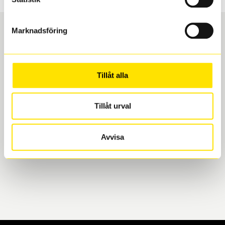
Marknadsföring
Boka och hämta hos Däckspecialen
Tillåt alla
När du beställer dina nya däck eller fälgar hos oss
levereras de direkt till någon av våra däckverkstäder i
Göteborg. Välj mellan Hisingen (Bäckebol) eller
Tillåt urval
Mölndal. I beställningen anger du datum och tid för
upphämtning eller service. När vi byter dina däck ser
Avvisa
vi till att de uppfyller alla krav för en säker körning.