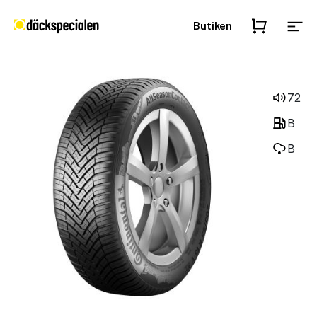
Butiken
72
B
B