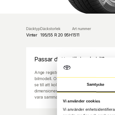
Däcktyp
Däckstorlek
Art nummer
Vinter
195/55 R 20 95H
1511
Passar detta däck min bil?
Ange registreringsnummer för att se om de
bilmodell. Om du köper däck som skall sätta
se till att kolla en extra gång så att däck
Samtycke
dimensioner. Ibland kan fälgen ha bytts ut
vara samma dimension som bilen hade ut f
Vi använder cookies
Vi använder enhetsidentifierar