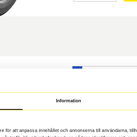
S
t däck du valt passar din
s på dina befintliga fälgar,
 och fälg har samma
Information
 under årens lopp och inte
rån fabrik.
e för att anpassa innehållet och annonserna till användarna, tillh