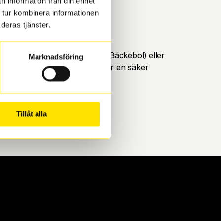
n information från din enhet
 tur kombinera informationen
deras tjänster.
öteborg. Välj mellan Hisingen (Bäckebol) eller
Marknadsföring
ll att de uppfyller alla krav för en säker
Tillåt alla