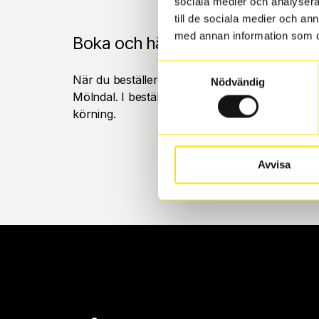
sociala medier och analysera 
till de sociala medier och a
med annan information som du 
Boka och hämta hos Däckspecia
Samtyckesval
När du beställer dina nya däck eller fälgar hos
Nödvändig
Mölndal. I beställningen anger du datum och tid 
körning.
Avvisa