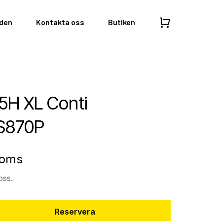
nden
Kontakta oss
Butiken
95H XL Conti
S870P
moms
oss.
Reservera