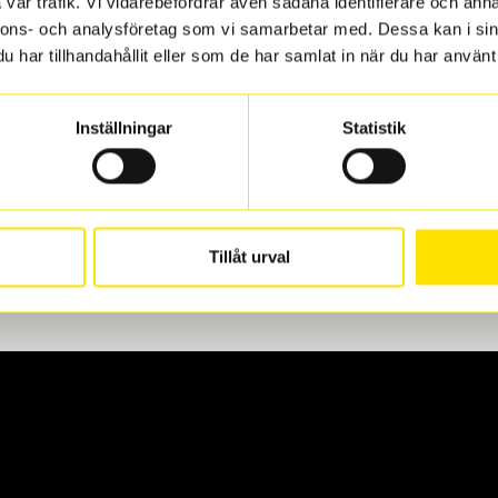
vår trafik. Vi vidarebefordrar även sådana identifierare och anna
nnons- och analysföretag som vi samarbetar med. Dessa kan i sin
har tillhandahållit eller som de har samlat in när du har använt 
len
 oss levereras de direkt till någon av våra däckverkstäder i G
Inställningar
Statistik
för upphämtning eller service. När vi byter dina däck ser vi ti
Tillåt urval