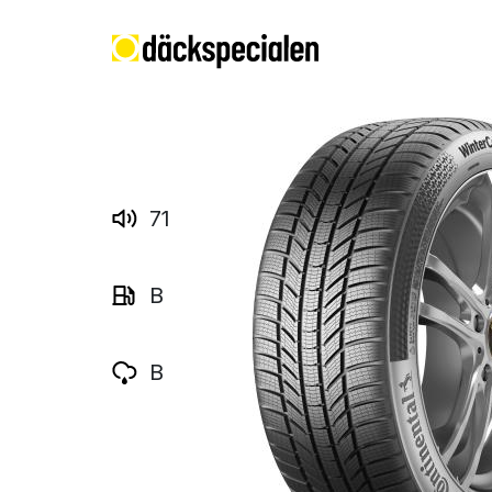
71
B
B