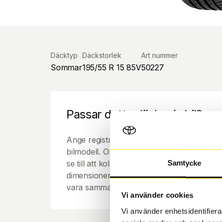
Däcktyp
Däckstorlek
Art nummer
Sommar
195/55 R 15 85V
50227
Passar detta däck min bil?
Ange registreringsnummer för att se om de
bilmodell. Om du köper däck som skall sätta
se till att kolla en extra gång så att däck
Samtycke
dimensioner. Ibland kan fälgen ha bytts ut
vara samma dimension som bilen hade ut f
Vi använder cookies
Vi använder enhetsidentifierar