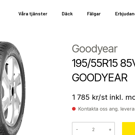
Våra tjänster
Däck
Fälgar
Erbjuda
Goodyear
195/55R15 85
GOODYEAR
1 785
kr/st inkl. 
Kontakta oss ang. levera
-
+