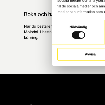
sociala medier och analysera 
till de sociala medier och a
med annan information som du 
Boka och hämta hos Däckspecia
Samtyckesval
När du beställer dina nya däck eller fälgar hos
Nödvändig
Mölndal. I beställningen anger du datum och tid 
körning.
Avvisa