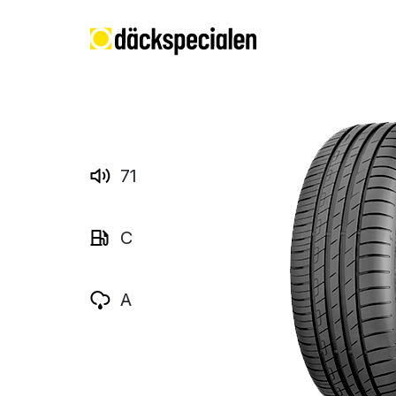
71
C
A