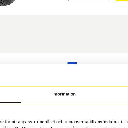
S
t däck du valt passar din
s på dina befintliga fälgar,
 och fälg har samma
Information
 under årens lopp och inte
rån fabrik.
e för att anpassa innehållet och annonserna till användarna, tillh