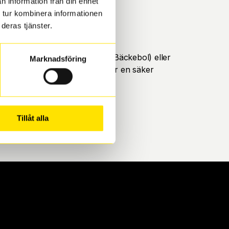
n information från din enhet
 tur kombinera informationen
deras tjänster.
öteborg. Välj mellan Hisingen (Bäckebol) eller
Marknadsföring
ll att de uppfyller alla krav för en säker
Tillåt alla