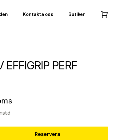
nden
Kontakta oss
Butiken
V EFFIGRIP PERF
moms
nstid
Reservera