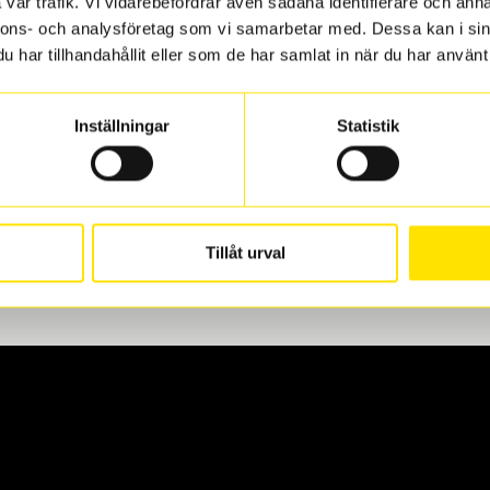
vår trafik. Vi vidarebefordrar även sådana identifierare och anna
nnons- och analysföretag som vi samarbetar med. Dessa kan i sin
har tillhandahållit eller som de har samlat in när du har använt 
len
 oss levereras de direkt till någon av våra däckverkstäder i G
Inställningar
Statistik
för upphämtning eller service. När vi byter dina däck ser vi ti
Tillåt urval