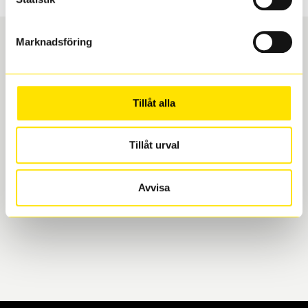
Marknadsföring
Boka och hämta hos Däckspecialen
Tillåt alla
När du beställer dina nya däck eller fälgar hos oss
levereras de direkt till någon av våra däckverkstäder i
Göteborg. Välj mellan Hisingen (Bäckebol) eller
Tillåt urval
Mölndal. I beställningen anger du datum och tid för
upphämtning eller service. När vi byter dina däck ser
Avvisa
vi till att de uppfyller alla krav för en säker körning.