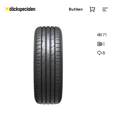
Butiken
71
C
B