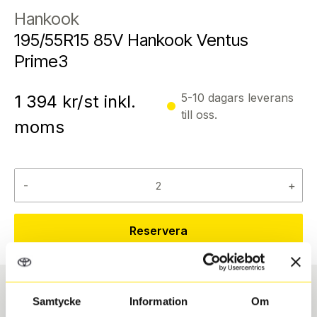
Hankook
195/55R15 85V Hankook Ventus
Prime3
5-10 dagars leverans
1 394
kr/st inkl.
till oss.
moms
-
+
Reservera
Samtycke
Information
Om
Däcktyp
Däckstorlek