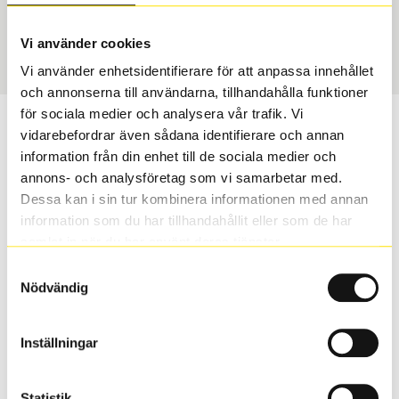
Sommar
195/55 R 15 85V
Art nummer
Vi använder cookies
1288
Vi använder enhetsidentifierare för att anpassa innehållet
och annonserna till användarna, tillhandahålla funktioner
för sociala medier och analysera vår trafik. Vi
Passar detta däck min bil?
vidarebefordrar även sådana identifierare och annan
information från din enhet till de sociala medier och
Ange registreringsnummer för att se om det däck du
annons- och analysföretag som vi samarbetar med.
valt passar din bilmodell. Om du köper däck som skall
Dessa kan i sin tur kombinera informationen med annan
sättas på dina befintliga fälgar, se till att kolla en extra
information som du har tillhandahållit eller som de har
gång så att däck och fälg har samma dimensioner.
samlat in när du har använt deras tjänster.
Ibland kan fälgen ha bytts ut under årens lopp och
Samtyckesval
inte vara samma dimension som bilen hade ut från
Nödvändig
fabrik.
Inställningar
S
Sök
Statistik