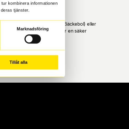
 tur kombinera informationen
deras tjänster.
öteborg. Välj mellan Hisingen (Bäckebol) eller
Marknadsföring
ll att de uppfyller alla krav för en säker
Tillåt alla