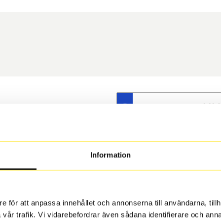
S
t däck du valt passar din
s på dina befintliga fälgar,
 och fälg har samma
Information
 under årens lopp och inte
rån fabrik.
e för att anpassa innehållet och annonserna till användarna, tillh
vår trafik. Vi vidarebefordrar även sådana identifierare och anna