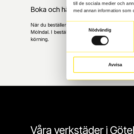
till de sociala medier och a
Boka och hämta hos Däckspecia
med annan information som du 
När du beställer dina nya däck eller fälgar hos
Samtyckesval
Nödvändig
Mölndal. I beställningen anger du datum och tid 
körning.
Avvisa
Våra verkstäder i Göt