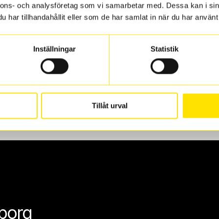
nnons- och analysföretag som vi samarbetar med. Dessa kan i sin
len
har tillhandahållit eller som de har samlat in när du har använt 
 oss levereras de direkt till någon av våra däckverkstäder i G
Inställningar
Statistik
för upphämtning eller service. När vi byter dina däck ser vi ti
Tillåt urval
eborg