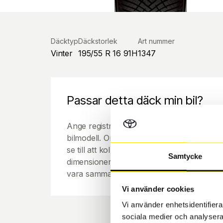
Däcktyp
Däckstorlek
Art nummer
Vinter
195/55 R 16 91H
1347
Passar detta däck min bil?
Ange registreringsnummer för att se om de
bilmodell. Om du köper däck som skall sätta
se till att kolla en extra gång så att däck
Samtycke
dimensioner. Ibland kan fälgen ha bytts ut
vara samma dimension som bilen hade ut f
Vi använder cookies
Vi använder enhetsidentifierar
sociala medier och analysera 