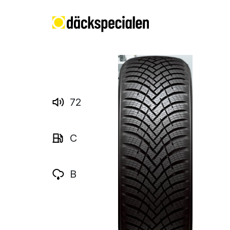
72
C
B