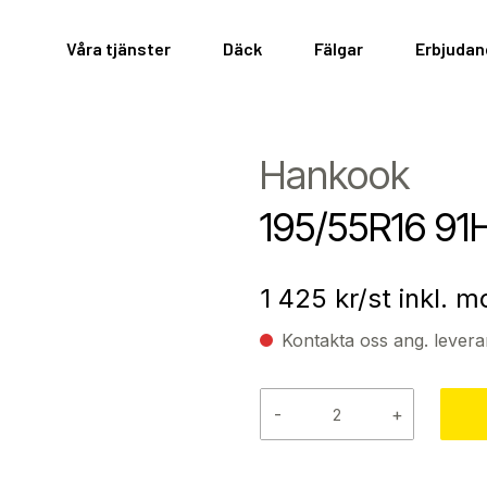
Våra tjänster
Däck
Fälgar
Erbjuda
Hankook
195/55R16 9
1 425
kr/st inkl. 
Kontakta oss ang. levera
-
+