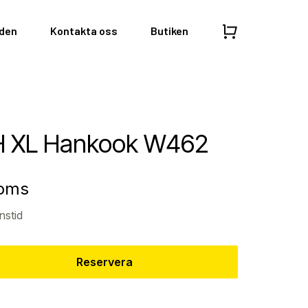
nden
Kontakta oss
Butiken
1H XL Hankook W462
moms
nstid
Reservera