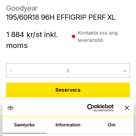
Goodyear
195/60R18 96H EFFIGRIP PERF XL
Kontakta oss ang.
1 884
kr/st inkl.
leveranstid
moms
-
+
Reservera
Däcktyp
Däckstorlek
Samtycke
Information
Om
Sommar
195/60 R 18 96H