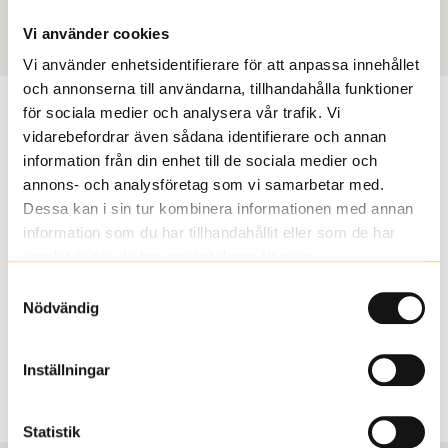
Art nummer
2865
Vi använder cookies
Vi använder enhetsidentifierare för att anpassa innehållet
och annonserna till användarna, tillhandahålla funktioner
Passar detta däck min bil?
för sociala medier och analysera vår trafik. Vi
vidarebefordrar även sådana identifierare och annan
information från din enhet till de sociala medier och
Ange registreringsnummer för att se om det däck du
annons- och analysföretag som vi samarbetar med.
valt passar din bilmodell. Om du köper däck som skall
Dessa kan i sin tur kombinera informationen med annan
sättas på dina befintliga fälgar, se till att kolla en extra
information som du har tillhandahållit eller som de har
gång så att däck och fälg har samma dimensioner.
samlat in när du har använt deras tjänster.
Ibland kan fälgen ha bytts ut under årens lopp och
inte vara samma dimension som bilen hade ut från
Samtyckesval
Nödvändig
fabrik.
Inställningar
S
Sök
Statistik