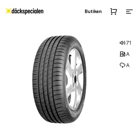
Butiken
71
A
A