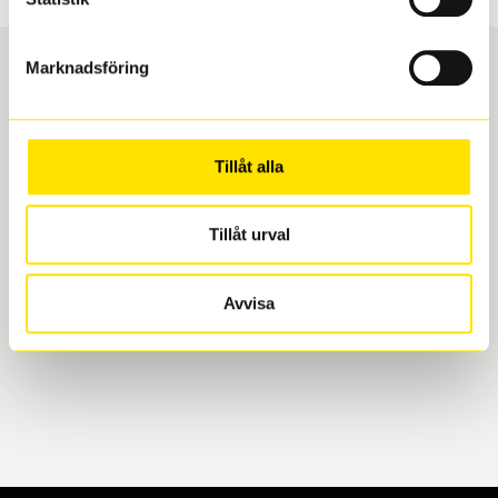
Marknadsföring
Boka och hämta hos Däckspecialen
Tillåt alla
När du beställer dina nya däck eller fälgar hos oss
levereras de direkt till någon av våra däckverkstäder i
Göteborg. Välj mellan Hisingen (Bäckebol) eller
Tillåt urval
Mölndal. I beställningen anger du datum och tid för
upphämtning eller service. När vi byter dina däck ser
Avvisa
vi till att de uppfyller alla krav för en säker körning.