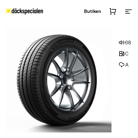
Butiken
68
C
A