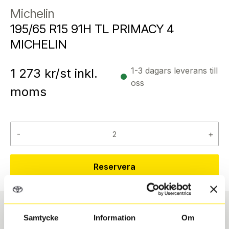
Michelin
195/65 R15 91H TL PRIMACY 4
MICHELIN
1-3 dagars leverans till
1 273
kr/st inkl.
oss
moms
-
+
Reservera
Samtycke
Information
Om
Däcktyp
Däckstorlek