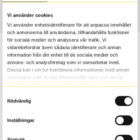
Sommar
195/65 R 15 91H
Art nummer
Vi använder cookies
2049
Vi använder enhetsidentifierare för att anpassa innehållet
och annonserna till användarna, tillhandahålla funktioner
för sociala medier och analysera vår trafik. Vi
Passar detta däck min bil?
vidarebefordrar även sådana identifierare och annan
information från din enhet till de sociala medier och
Ange registreringsnummer för att se om det däck du
annons- och analysföretag som vi samarbetar med.
valt passar din bilmodell. Om du köper däck som skall
Dessa kan i sin tur kombinera informationen med annan
sättas på dina befintliga fälgar, se till att kolla en extra
information som du har tillhandahållit eller som de har
gång så att däck och fälg har samma dimensioner.
samlat in när du har använt deras tjänster.
Ibland kan fälgen ha bytts ut under årens lopp och
Samtyckesval
inte vara samma dimension som bilen hade ut från
Nödvändig
fabrik.
Inställningar
S
Sök
Statistik