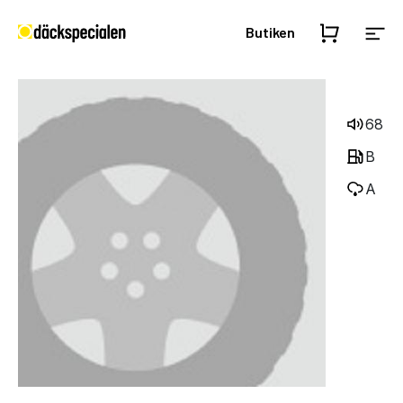
Butiken
68
B
A