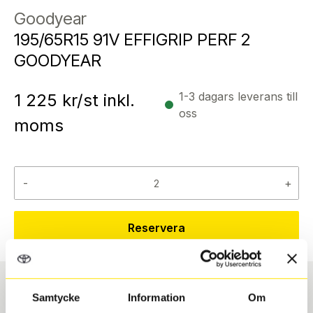
Goodyear
195/65R15 91V EFFIGRIP PERF 2
GOODYEAR
1-3 dagars leverans till
1 225
kr/st inkl.
oss
moms
-
+
Reservera
Samtycke
Information
Om
Däcktyp
Däckstorlek