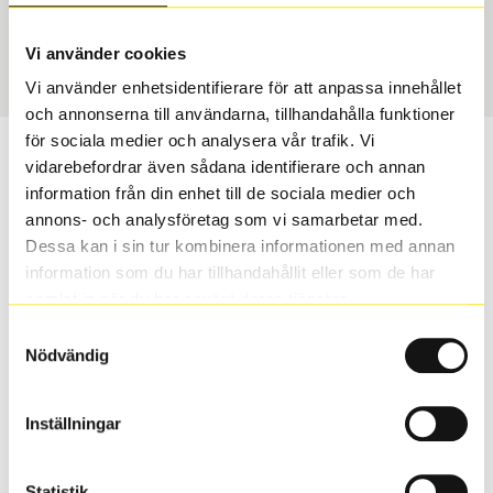
Sommar
195/65 R 15 91V
Art nummer
Vi använder cookies
2460
Vi använder enhetsidentifierare för att anpassa innehållet
och annonserna till användarna, tillhandahålla funktioner
för sociala medier och analysera vår trafik. Vi
Passar detta däck min bil?
vidarebefordrar även sådana identifierare och annan
information från din enhet till de sociala medier och
Ange registreringsnummer för att se om det däck du
annons- och analysföretag som vi samarbetar med.
valt passar din bilmodell. Om du köper däck som skall
Dessa kan i sin tur kombinera informationen med annan
sättas på dina befintliga fälgar, se till att kolla en extra
information som du har tillhandahållit eller som de har
gång så att däck och fälg har samma dimensioner.
samlat in när du har använt deras tjänster.
Ibland kan fälgen ha bytts ut under årens lopp och
Samtyckesval
inte vara samma dimension som bilen hade ut från
Nödvändig
fabrik.
Inställningar
S
Sök
Statistik