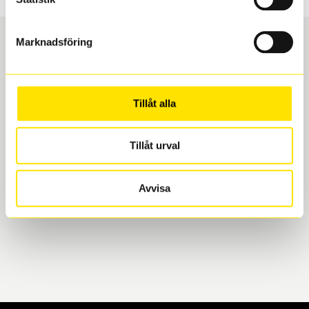
Marknadsföring
Boka och hämta hos Däckspecialen
Tillåt alla
När du beställer dina nya däck eller fälgar hos oss
levereras de direkt till någon av våra däckverkstäder i
Göteborg. Välj mellan Hisingen (Bäckebol) eller
Tillåt urval
Mölndal. I beställningen anger du datum och tid för
upphämtning eller service. När vi byter dina däck ser
Avvisa
vi till att de uppfyller alla krav för en säker körning.