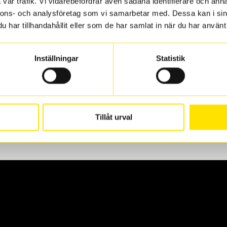
vår trafik. Vi vidarebefordrar även sådana identifierare och anna
nnons- och analysföretag som vi samarbetar med. Dessa kan i sin
har tillhandahållit eller som de har samlat in när du har använt 
len
 oss levereras de direkt till någon av våra däckverkstäder i G
Inställningar
Statistik
för upphämtning eller service. När vi byter dina däck ser vi ti
Tillåt urval