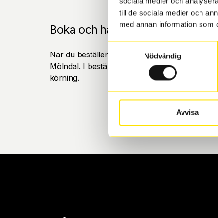
sociala medier och analysera 
till de sociala medier och a
med annan information som du 
Boka och hämta hos Däckspecia
Samtyckesval
När du beställer dina nya däck eller fälgar hos
Nödvändig
Mölndal. I beställningen anger du datum och tid 
körning.
Avvisa