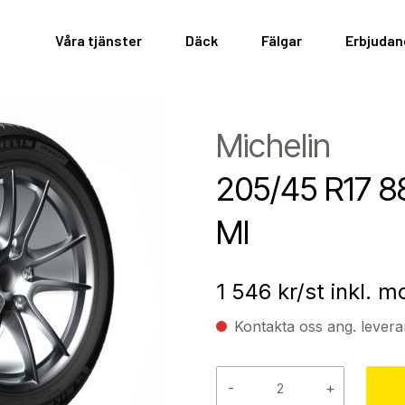
Våra tjänster
Däck
Fälgar
Erbjuda
Michelin
205/45 R17 
MI
1 546
kr/st inkl. 
Kontakta oss ang. levera
-
+