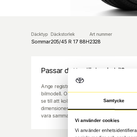
Däcktyp
Däckstorlek
Art nummer
Sommar
205/45 R 17 88H
2328
Passar detta däck min bil?
Ange registreringsnummer för att se om de
bilmodell. Om du köper däck som skall sätta
se till att kolla en extra gång så att däck
Samtycke
dimensioner. Ibland kan fälgen ha bytts ut
vara samma dimension som bilen hade ut f
Vi använder cookies
Vi använder enhetsidentifierar