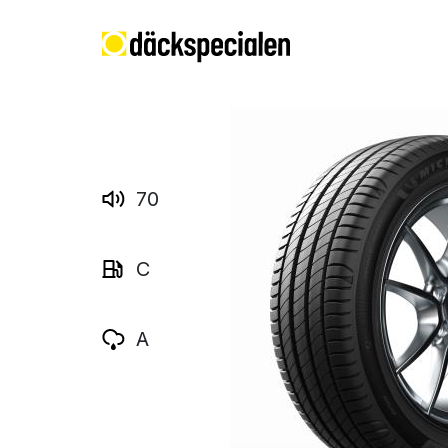
70
C
A