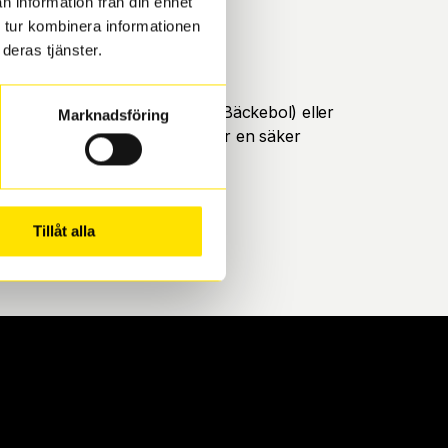
n information från din enhet
 tur kombinera informationen
deras tjänster.
öteborg. Välj mellan Hisingen (Bäckebol) eller
Marknadsföring
ll att de uppfyller alla krav för en säker
Tillåt alla