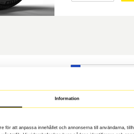
S
t däck du valt passar din
s på dina befintliga fälgar,
 och fälg har samma
Information
 under årens lopp och inte
rån fabrik.
e för att anpassa innehållet och annonserna till användarna, tillh