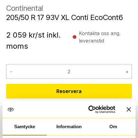
Continental
205/50 R 17 93V XL Conti EcoCont6
Kontakta oss ang.
2 059
kr/st inkl.
leveranstid
moms
-
+
Reservera
Däcktyp
Däckstorlek
Samtycke
Information
Om
Sommar
205/50 R 17 93V