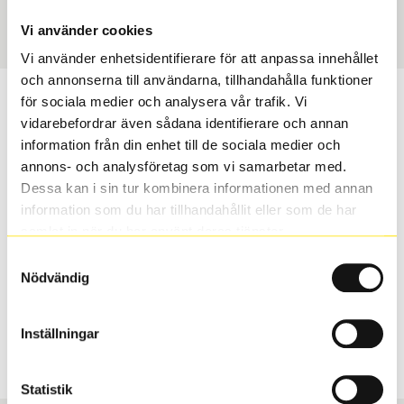
Art nummer
3713
Vi använder cookies
Vi använder enhetsidentifierare för att anpassa innehållet
och annonserna till användarna, tillhandahålla funktioner
Passar detta däck min bil?
för sociala medier och analysera vår trafik. Vi
vidarebefordrar även sådana identifierare och annan
information från din enhet till de sociala medier och
Ange registreringsnummer för att se om det däck du
annons- och analysföretag som vi samarbetar med.
valt passar din bilmodell. Om du köper däck som skall
Dessa kan i sin tur kombinera informationen med annan
sättas på dina befintliga fälgar, se till att kolla en extra
information som du har tillhandahållit eller som de har
gång så att däck och fälg har samma dimensioner.
samlat in när du har använt deras tjänster.
Ibland kan fälgen ha bytts ut under årens lopp och
inte vara samma dimension som bilen hade ut från
Samtyckesval
Nödvändig
fabrik.
Inställningar
S
Sök
Statistik