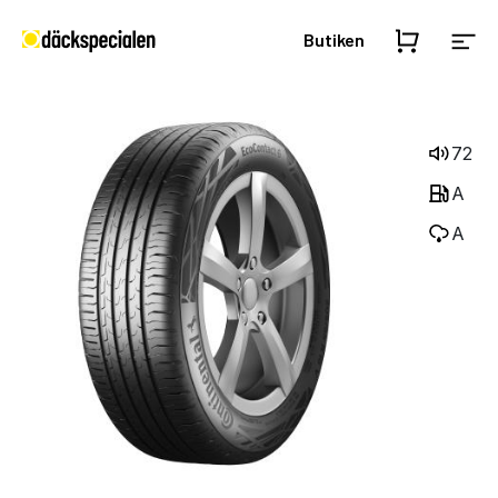
Butiken
72
A
A