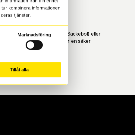
n information från din enhet
 tur kombinera informationen
deras tjänster.
öteborg. Välj mellan Hisingen (Bäckebol) eller
Marknadsföring
ll att de uppfyller alla krav för en säker
Tillåt alla