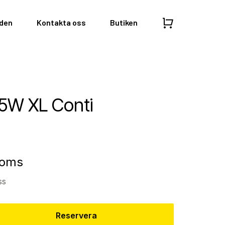
nden
Kontakta oss
Butiken
95W XL Conti
moms
ss
Reservera