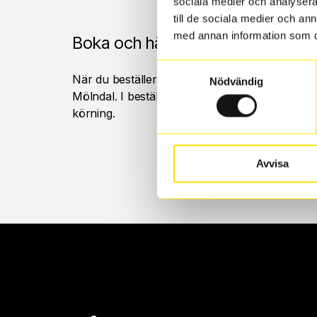
sociala medier och analysera 
till de sociala medier och a
med annan information som du 
Boka och hämta hos Däckspecia
Samtyckesval
När du beställer dina nya däck eller fälgar hos
Nödvändig
Mölndal. I beställningen anger du datum och tid 
körning.
Avvisa