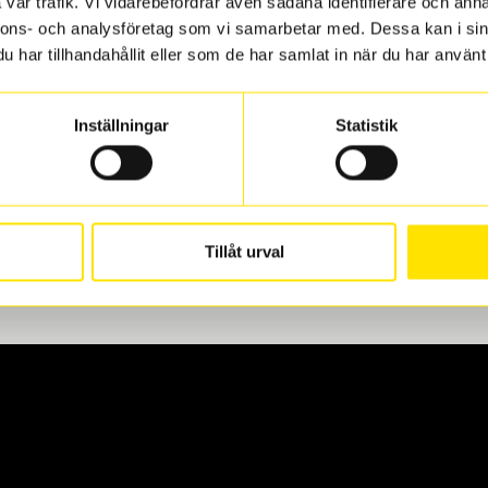
vår trafik. Vi vidarebefordrar även sådana identifierare och anna
nnons- och analysföretag som vi samarbetar med. Dessa kan i sin
har tillhandahållit eller som de har samlat in när du har använt 
len
 oss levereras de direkt till någon av våra däckverkstäder i G
Inställningar
Statistik
för upphämtning eller service. När vi byter dina däck ser vi ti
Tillåt urval