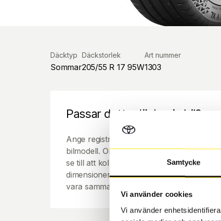
Däcktyp
Däckstorlek
Art nummer
Sommar
205/55 R 17 95W
1303
Passar detta däck min bil?
Ange registreringsnummer för att se om de
bilmodell. Om du köper däck som skall sätta
se till att kolla en extra gång så att däck
Samtycke
dimensioner. Ibland kan fälgen ha bytts ut
vara samma dimension som bilen hade ut f
Vi använder cookies
Vi använder enhetsidentifierar