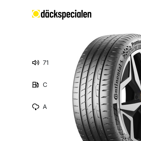
71
C
A