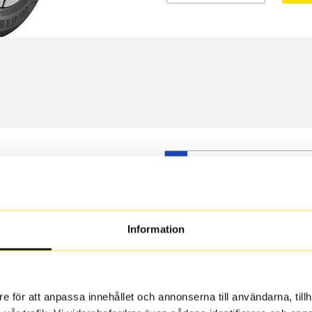
S
t däck du valt passar din
s på dina befintliga fälgar,
 och fälg har samma
Information
 under årens lopp och inte
rån fabrik.
e för att anpassa innehållet och annonserna till användarna, tillh