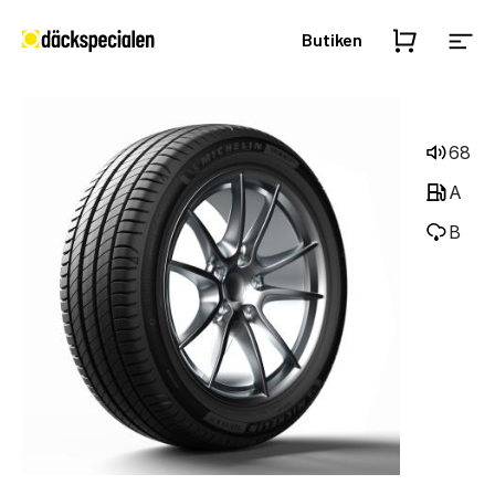
Butiken
68
A
B