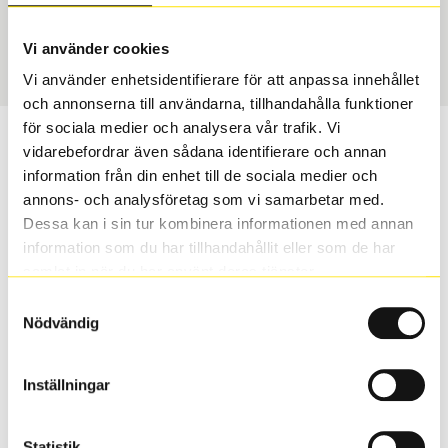
Sommar
205/55 R 17 91V
Art nummer
Vi använder cookies
2088
Vi använder enhetsidentifierare för att anpassa innehållet
och annonserna till användarna, tillhandahålla funktioner
för sociala medier och analysera vår trafik. Vi
Passar detta däck min bil?
vidarebefordrar även sådana identifierare och annan
information från din enhet till de sociala medier och
Ange registreringsnummer för att se om det däck du
annons- och analysföretag som vi samarbetar med.
valt passar din bilmodell. Om du köper däck som skall
Dessa kan i sin tur kombinera informationen med annan
sättas på dina befintliga fälgar, se till att kolla en extra
information som du har tillhandahållit eller som de har
gång så att däck och fälg har samma dimensioner.
samlat in när du har använt deras tjänster.
Ibland kan fälgen ha bytts ut under årens lopp och
Samtyckesval
inte vara samma dimension som bilen hade ut från
Nödvändig
fabrik.
Inställningar
S
Sök
Statistik