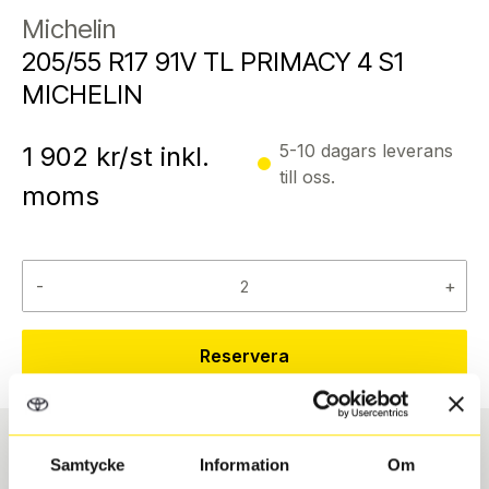
Michelin
205/55 R17 91V TL PRIMACY 4 S1
MICHELIN
5-10 dagars leverans
1 902
kr/st inkl.
till oss.
moms
-
+
Reservera
Samtycke
Information
Om
Däcktyp
Däckstorlek