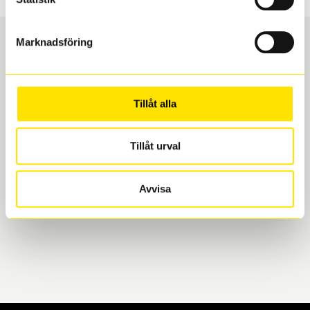
Marknadsföring
Boka och hämta hos Däckspecialen
Tillåt alla
När du beställer dina nya däck eller fälgar hos oss
levereras de direkt till någon av våra däckverkstäder i
Göteborg. Välj mellan Hisingen (Bäckebol) eller
Tillåt urval
Mölndal. I beställningen anger du datum och tid för
upphämtning eller service. När vi byter dina däck ser
Avvisa
vi till att de uppfyller alla krav för en säker körning.