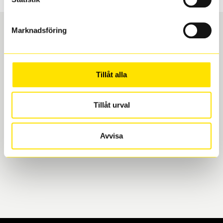
Marknadsföring
Boka och hämta hos Däckspecialen
Tillåt alla
När du beställer dina nya däck eller fälgar hos oss
levereras de direkt till någon av våra däckverkstäder i
Göteborg. Välj mellan Hisingen (Bäckebol) eller
Tillåt urval
Mölndal. I beställningen anger du datum och tid för
upphämtning eller service. När vi byter dina däck ser
Avvisa
vi till att de uppfyller alla krav för en säker körning.