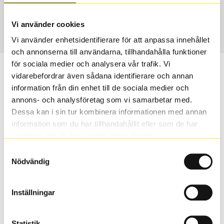
Sommar
205/55 R 17 91W
Art nummer
Vi använder cookies
2262
Vi använder enhetsidentifierare för att anpassa innehållet
och annonserna till användarna, tillhandahålla funktioner
för sociala medier och analysera vår trafik. Vi
Passar detta däck min bil?
vidarebefordrar även sådana identifierare och annan
information från din enhet till de sociala medier och
Ange registreringsnummer för att se om det däck du
annons- och analysföretag som vi samarbetar med.
valt passar din bilmodell. Om du köper däck som skall
Dessa kan i sin tur kombinera informationen med annan
sättas på dina befintliga fälgar, se till att kolla en extra
information som du har tillhandahållit eller som de har
gång så att däck och fälg har samma dimensioner.
samlat in när du har använt deras tjänster.
Ibland kan fälgen ha bytts ut under årens lopp och
Samtyckesval
inte vara samma dimension som bilen hade ut från
Nödvändig
fabrik.
Inställningar
S
Sök
Statistik