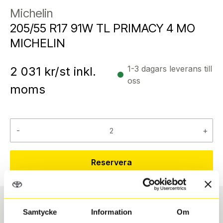
Michelin
205/55 R17 91W TL PRIMACY 4 MO
MICHELIN
1-3 dagars leverans till
2 031
kr/st inkl.
oss
moms
-
+
Reservera
Samtycke
Information
Om
Däcktyp
Däckstorlek