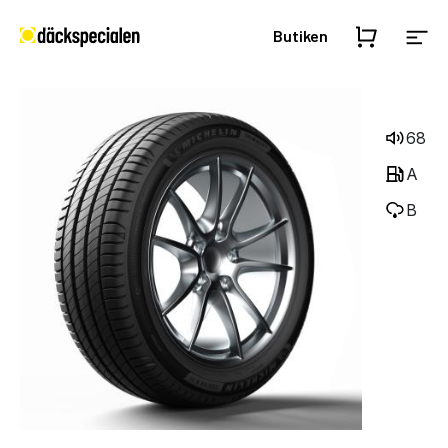
Butiken
68
A
B