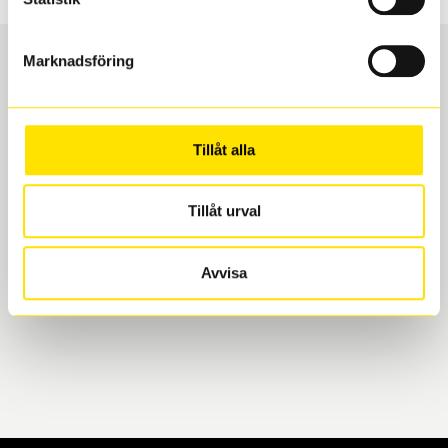
Marknadsföring
Boka och hämta hos Däckspecialen
Tillåt alla
När du beställer dina nya däck eller fälgar hos oss
levereras de direkt till någon av våra däckverkstäder i
Göteborg. Välj mellan Hisingen (Bäckebol) eller
Tillåt urval
Mölndal. I beställningen anger du datum och tid för
upphämtning eller service. När vi byter dina däck ser
Avvisa
vi till att de uppfyller alla krav för en säker körning.