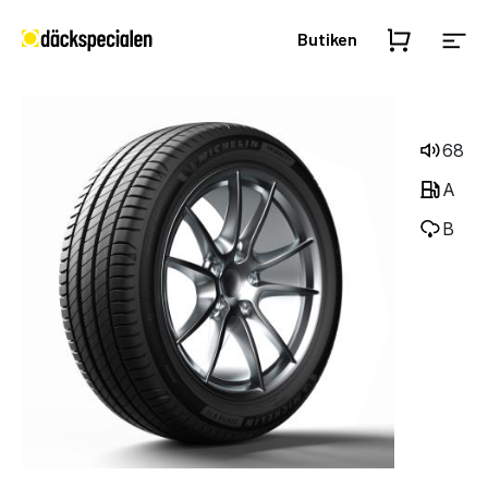
Butiken
68
A
B