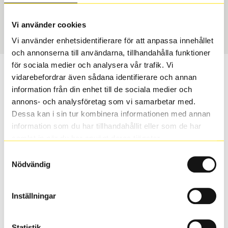
Sommar
205/55 R 17 95W
Art nummer
Vi använder cookies
1533
Vi använder enhetsidentifierare för att anpassa innehållet
och annonserna till användarna, tillhandahålla funktioner
för sociala medier och analysera vår trafik. Vi
Passar detta däck min bil?
vidarebefordrar även sådana identifierare och annan
information från din enhet till de sociala medier och
Ange registreringsnummer för att se om det däck du
annons- och analysföretag som vi samarbetar med.
valt passar din bilmodell. Om du köper däck som skall
Dessa kan i sin tur kombinera informationen med annan
sättas på dina befintliga fälgar, se till att kolla en extra
information som du har tillhandahållit eller som de har
gång så att däck och fälg har samma dimensioner.
samlat in när du har använt deras tjänster.
Ibland kan fälgen ha bytts ut under årens lopp och
Samtyckesval
inte vara samma dimension som bilen hade ut från
Nödvändig
fabrik.
Inställningar
S
Sök
Statistik