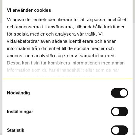
Art nummer
20509
Vi använder cookies
Vi använder enhetsidentifierare för att anpassa innehållet
och annonserna till användarna, tillhandahålla funktioner
Passar detta däck min bil?
för sociala medier och analysera vår trafik. Vi
vidarebefordrar även sådana identifierare och annan
information från din enhet till de sociala medier och
Ange registreringsnummer för att se om det däck du
annons- och analysföretag som vi samarbetar med.
valt passar din bilmodell. Om du köper däck som skall
Dessa kan i sin tur kombinera informationen med annan
sättas på dina befintliga fälgar, se till att kolla en extra
information som du har tillhandahållit eller som de har
gång så att däck och fälg har samma dimensioner.
samlat in när du har använt deras tjänster.
Ibland kan fälgen ha bytts ut under årens lopp och
inte vara samma dimension som bilen hade ut från
Samtyckesval
Nödvändig
fabrik.
Inställningar
S
Sök
Statistik