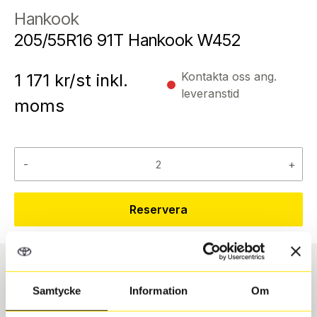
Hankook
205/55R16 91T Hankook W452
Kontakta oss ang.
1 171
kr/st inkl.
leveranstid
moms
-
+
Reservera
Däcktyp
Däckstorlek
Samtycke
Information
Om
Vinter
205/55 R 16 91T