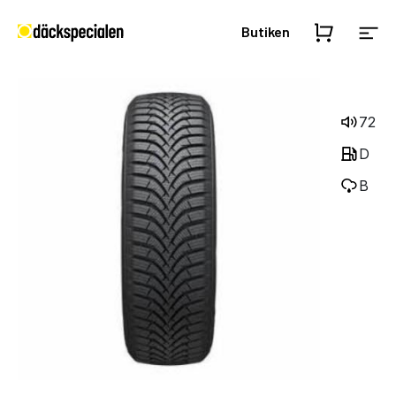
Butiken
72
D
B