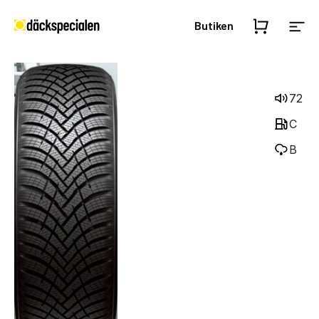
Butiken
72
C
B