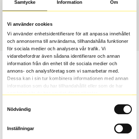
Samtycke
Information
Om
Däcktyp
Däckstorlek
Vinter
205/55 R 17 95V
Vi använder cookies
Art nummer
Vi använder enhetsidentifierare för att anpassa innehållet
1231
och annonserna till användarna, tillhandahålla funktioner
för sociala medier och analysera vår trafik. Vi
vidarebefordrar även sådana identifierare och annan
Passar detta däck min bil?
information från din enhet till de sociala medier och
annons- och analysföretag som vi samarbetar med.
Ange registreringsnummer för att se om det däck du
Dessa kan i sin tur kombinera informationen med annan
valt passar din bilmodell. Om du köper däck som skall
information som du har tillhandahållit eller som de har
sättas på dina befintliga fälgar, se till att kolla en extra
samlat in när du har använt deras tjänster.
gång så att däck och fälg har samma dimensioner.
Samtyckesval
Ibland kan fälgen ha bytts ut under årens lopp och
Nödvändig
inte vara samma dimension som bilen hade ut från
fabrik.
Inställningar