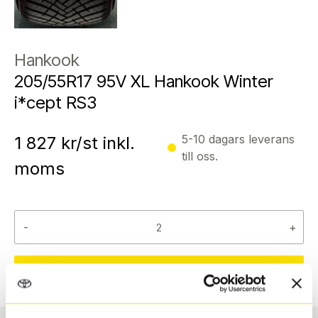
Hankook
205/55R17 95V XL Hankook Winter
i*cept RS3
5-10 dagars leverans
1 827
kr/st inkl.
till oss.
moms
-
+
Reservera