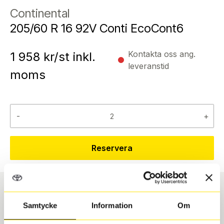
Continental
205/60 R 16 92V Conti EcoCont6
Kontakta oss ang.
1 958
kr/st inkl.
leveranstid
moms
-
+
Reservera
Däcktyp
Däckstorlek
Samtycke
Information
Om
Sommar
205/60 R 16 92V