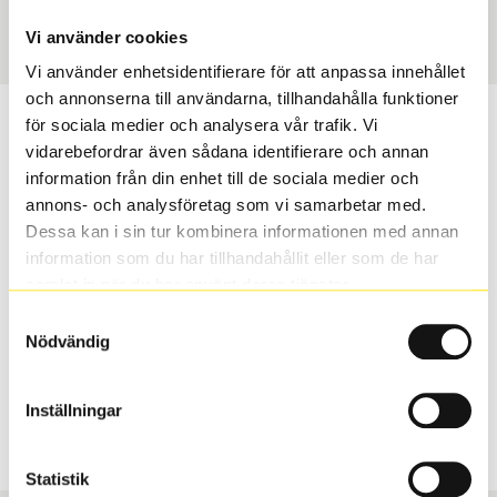
Art nummer
1453
Vi använder cookies
Vi använder enhetsidentifierare för att anpassa innehållet
och annonserna till användarna, tillhandahålla funktioner
Passar detta däck min bil?
för sociala medier och analysera vår trafik. Vi
vidarebefordrar även sådana identifierare och annan
information från din enhet till de sociala medier och
Ange registreringsnummer för att se om det däck du
annons- och analysföretag som vi samarbetar med.
valt passar din bilmodell. Om du köper däck som skall
Dessa kan i sin tur kombinera informationen med annan
sättas på dina befintliga fälgar, se till att kolla en extra
information som du har tillhandahållit eller som de har
gång så att däck och fälg har samma dimensioner.
samlat in när du har använt deras tjänster.
Ibland kan fälgen ha bytts ut under årens lopp och
inte vara samma dimension som bilen hade ut från
Samtyckesval
Nödvändig
fabrik.
Inställningar
S
Sök
Statistik