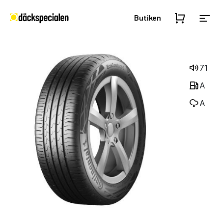
Butiken
71
A
A