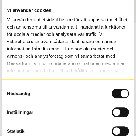
Art nummer
3655
Vi använder cookies
Vi använder enhetsidentifierare för att anpassa innehållet
och annonserna till användarna, tillhandahålla funktioner
Passar detta däck min bil?
för sociala medier och analysera vår trafik. Vi
vidarebefordrar även sådana identifierare och annan
information från din enhet till de sociala medier och
Ange registreringsnummer för att se om det däck du
annons- och analysföretag som vi samarbetar med.
valt passar din bilmodell. Om du köper däck som skall
Dessa kan i sin tur kombinera informationen med annan
sättas på dina befintliga fälgar, se till att kolla en extra
information som du har tillhandahållit eller som de har
gång så att däck och fälg har samma dimensioner.
samlat in när du har använt deras tjänster.
Ibland kan fälgen ha bytts ut under årens lopp och
inte vara samma dimension som bilen hade ut från
Samtyckesval
Nödvändig
fabrik.
Inställningar
S
Sök
Statistik