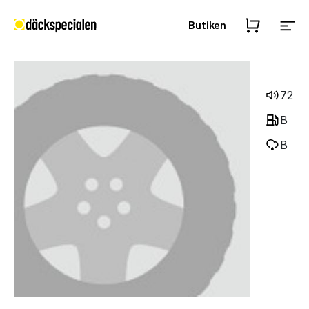
Butiken
72
B
B