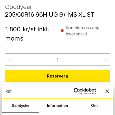
Goodyear
205/60R16 96H UG 9+ MS XL ST
Kontakta oss ang.
1 800
kr/st inkl.
leveranstid
moms
-
+
Reservera
Däcktyp
Däckstorlek
Samtycke
Information
Om
Vinter
205/60 R 16 96H