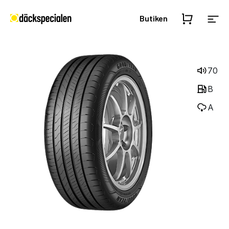
Butiken
70
B
A