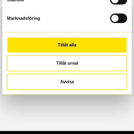
Marknadsföring
Boka och hämta hos Däckspecialen
Tillåt alla
När du beställer dina nya däck eller fälgar hos oss
levereras de direkt till någon av våra däckverkstäder i
Göteborg. Välj mellan Hisingen (Bäckebol) eller
Tillåt urval
Mölndal. I beställningen anger du datum och tid för
upphämtning eller service. När vi byter dina däck ser
Avvisa
vi till att de uppfyller alla krav för en säker körning.