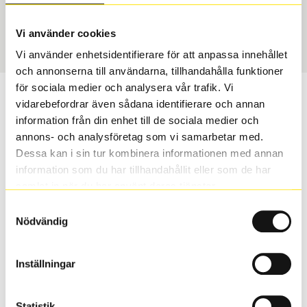
Sommar
205/60 R 16 96W
Art nummer
Vi använder cookies
2695
Vi använder enhetsidentifierare för att anpassa innehållet
och annonserna till användarna, tillhandahålla funktioner
för sociala medier och analysera vår trafik. Vi
Passar detta däck min bil?
vidarebefordrar även sådana identifierare och annan
information från din enhet till de sociala medier och
Ange registreringsnummer för att se om det däck du
annons- och analysföretag som vi samarbetar med.
valt passar din bilmodell. Om du köper däck som skall
Dessa kan i sin tur kombinera informationen med annan
sättas på dina befintliga fälgar, se till att kolla en extra
information som du har tillhandahållit eller som de har
gång så att däck och fälg har samma dimensioner.
samlat in när du har använt deras tjänster.
Ibland kan fälgen ha bytts ut under årens lopp och
Samtyckesval
inte vara samma dimension som bilen hade ut från
Nödvändig
fabrik.
Inställningar
S
Sök
Statistik