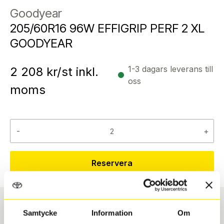
Goodyear
205/60R16 96W EFFIGRIP PERF 2 XL
GOODYEAR
1-3 dagars leverans till
2 208
kr/st inkl.
oss
moms
-
+
Reservera
Samtycke
Information
Om
Däcktyp
Däckstorlek