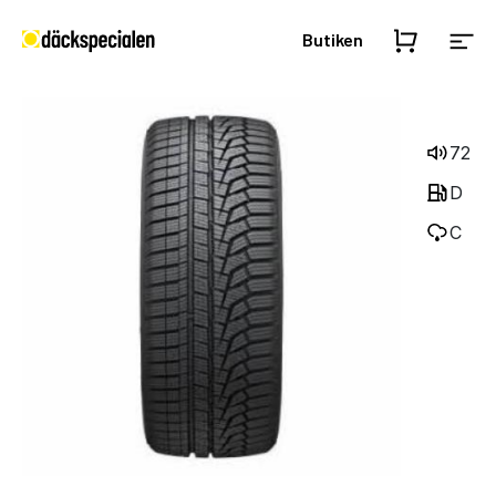
Butiken
72
D
C