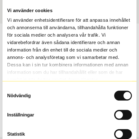
Art nummer
1283
Vi använder cookies
Vi använder enhetsidentifierare för att anpassa innehållet
och annonserna till användarna, tillhandahålla funktioner
Passar detta däck min bil?
för sociala medier och analysera vår trafik. Vi
vidarebefordrar även sådana identifierare och annan
information från din enhet till de sociala medier och
Ange registreringsnummer för att se om det däck du
annons- och analysföretag som vi samarbetar med.
valt passar din bilmodell. Om du köper däck som skall
Dessa kan i sin tur kombinera informationen med annan
sättas på dina befintliga fälgar, se till att kolla en extra
information som du har tillhandahållit eller som de har
gång så att däck och fälg har samma dimensioner.
samlat in när du har använt deras tjänster.
Ibland kan fälgen ha bytts ut under årens lopp och
inte vara samma dimension som bilen hade ut från
Samtyckesval
Nödvändig
fabrik.
Inställningar
S
Sök
Statistik