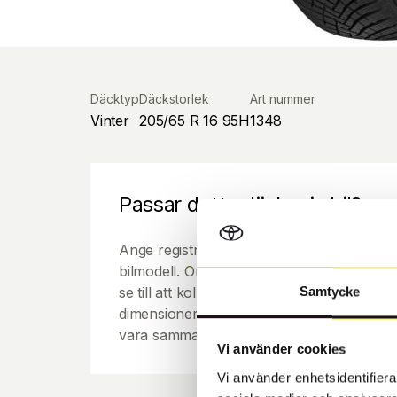
Däcktyp
Däckstorlek
Art nummer
Vinter
205/65 R 16 95H
1348
Passar detta däck min bil?
Ange registreringsnummer för att se om de
bilmodell. Om du köper däck som skall sätta
se till att kolla en extra gång så att däck
Samtycke
dimensioner. Ibland kan fälgen ha bytts ut
vara samma dimension som bilen hade ut f
Vi använder cookies
Vi använder enhetsidentifierar