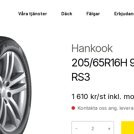
Våra tjänster
Däck
Fälgar
Erbjuda
Hankook
205/65R16H 
RS3
1 610
kr/st inkl. 
Kontakta oss ang. levera
-
+