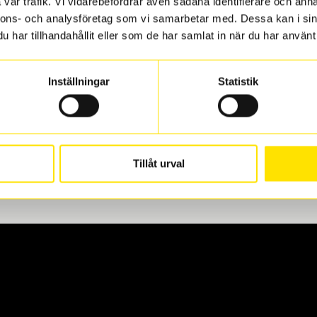
vår trafik. Vi vidarebefordrar även sådana identifierare och anna
nnons- och analysföretag som vi samarbetar med. Dessa kan i sin
har tillhandahållit eller som de har samlat in när du har använt 
len
 oss levereras de direkt till någon av våra däckverkstäder i G
Inställningar
Statistik
för upphämtning eller service. När vi byter dina däck ser vi ti
Tillåt urval