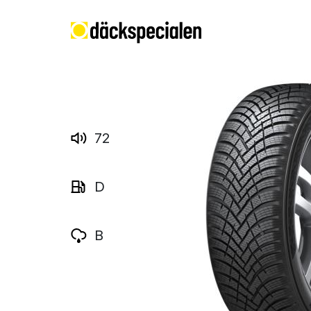
72
D
B