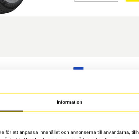
S
t däck du valt passar din
s på dina befintliga fälgar,
 och fälg har samma
Information
 under årens lopp och inte
rån fabrik.
e för att anpassa innehållet och annonserna till användarna, tillh