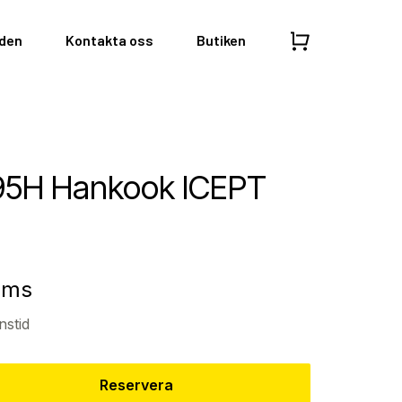
nden
Kontakta oss
Butiken
95H Hankook ICEPT
moms
nstid
Reservera