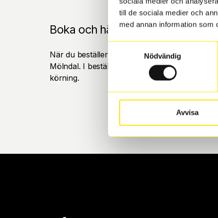
sociala medier och analysera 
till de sociala medier och a
med annan information som du 
Boka och hämta hos Däckspecia
Samtyckesval
När du beställer dina nya däck eller fälgar hos
Nödvändig
Mölndal. I beställningen anger du datum och tid 
körning.
Avvisa