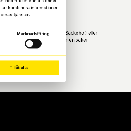
n information från din enhet
 tur kombinera informationen
deras tjänster.
öteborg. Välj mellan Hisingen (Bäckebol) eller
Marknadsföring
ll att de uppfyller alla krav för en säker
Tillåt alla