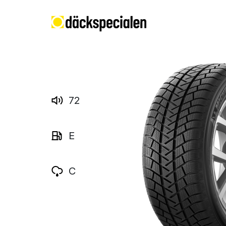
72
E
C