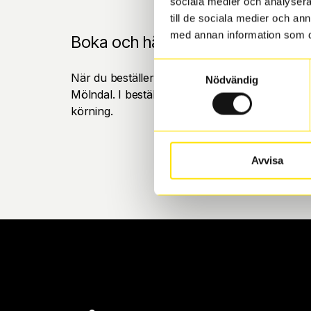
sociala medier och analysera 
till de sociala medier och a
med annan information som du 
Boka och hämta hos Däckspecia
Samtyckesval
När du beställer dina nya däck eller fälgar hos
Nödvändig
Mölndal. I beställningen anger du datum och tid 
körning.
Avvisa