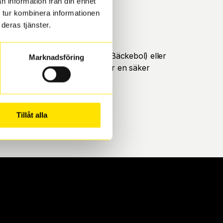
n information från din enhet
 tur kombinera informationen
deras tjänster.
öteborg. Välj mellan Hisingen (Bäckebol) eller
Marknadsföring
ll att de uppfyller alla krav för en säker
Tillåt alla