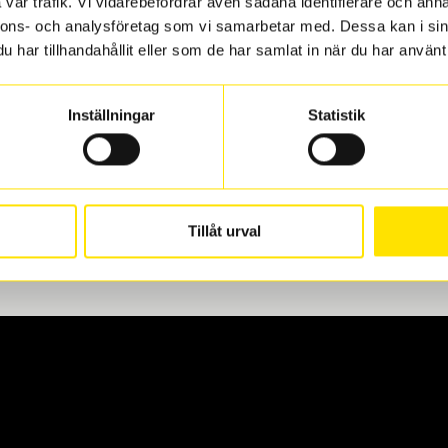
vår trafik. Vi vidarebefordrar även sådana identifierare och anna
nnons- och analysföretag som vi samarbetar med. Dessa kan i sin
har tillhandahållit eller som de har samlat in när du har använt 
len
 oss levereras de direkt till någon av våra däckverkstäder i G
Inställningar
Statistik
för upphämtning eller service. När vi byter dina däck ser vi ti
Tillåt urval