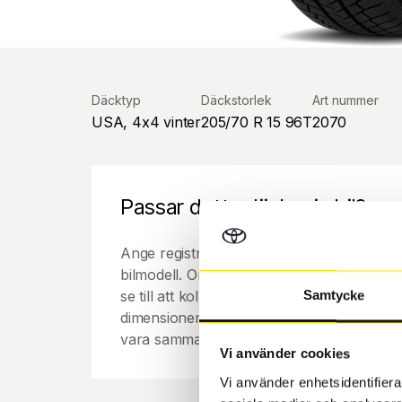
Däcktyp
Däckstorlek
Art nummer
USA, 4x4 vinter
205/70 R 15 96T
2070
Passar detta däck min bil?
Ange registreringsnummer för att se om de
bilmodell. Om du köper däck som skall sätta
se till att kolla en extra gång så att däck
Samtycke
dimensioner. Ibland kan fälgen ha bytts ut
vara samma dimension som bilen hade ut f
Vi använder cookies
Vi använder enhetsidentifierar