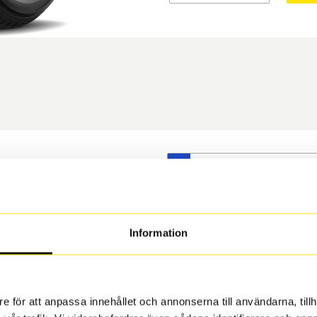
S
t däck du valt passar din
s på dina befintliga fälgar,
 och fälg har samma
Information
 under årens lopp och inte
rån fabrik.
e för att anpassa innehållet och annonserna till användarna, tillh