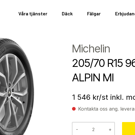
Våra tjänster
Däck
Fälgar
Erbjuda
Michelin
205/70 R15 
ALPIN MI
1 546
kr/st inkl. 
Kontakta oss ang. levera
-
+