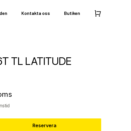
nden
Kontakta oss
Butiken
96T TL LATITUDE
moms
nstid
Reservera