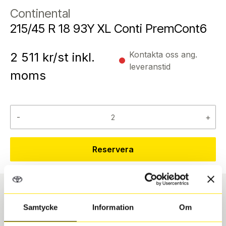
Continental
215/45 R 18 93Y XL Conti PremCont6
Kontakta oss ang.
2 511
kr/st inkl.
leveranstid
moms
-
+
Reservera
Däcktyp
Däckstorlek
Samtycke
Information
Om
Sommar
215/45 R 18 93Y