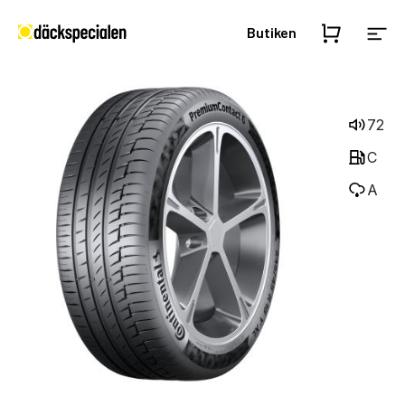
Butiken
72
C
A