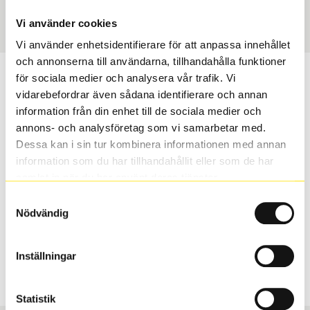
Art nummer
2916
Vi använder cookies
Vi använder enhetsidentifierare för att anpassa innehållet
och annonserna till användarna, tillhandahålla funktioner
Passar detta däck min bil?
för sociala medier och analysera vår trafik. Vi
vidarebefordrar även sådana identifierare och annan
information från din enhet till de sociala medier och
Ange registreringsnummer för att se om det däck du
annons- och analysföretag som vi samarbetar med.
valt passar din bilmodell. Om du köper däck som skall
Dessa kan i sin tur kombinera informationen med annan
sättas på dina befintliga fälgar, se till att kolla en extra
information som du har tillhandahållit eller som de har
gång så att däck och fälg har samma dimensioner.
samlat in när du har använt deras tjänster.
Ibland kan fälgen ha bytts ut under årens lopp och
inte vara samma dimension som bilen hade ut från
Samtyckesval
Nödvändig
fabrik.
Inställningar
S
Sök
Statistik