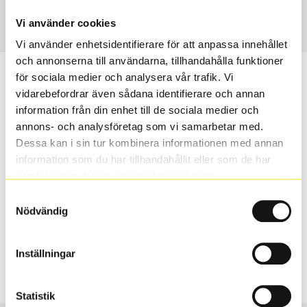
Art nummer
1674
Vi använder cookies
Vi använder enhetsidentifierare för att anpassa innehållet
och annonserna till användarna, tillhandahålla funktioner
Passar detta däck min bil?
för sociala medier och analysera vår trafik. Vi
vidarebefordrar även sådana identifierare och annan
information från din enhet till de sociala medier och
Ange registreringsnummer för att se om det däck du
annons- och analysföretag som vi samarbetar med.
valt passar din bilmodell. Om du köper däck som skall
Dessa kan i sin tur kombinera informationen med annan
sättas på dina befintliga fälgar, se till att kolla en extra
information som du har tillhandahållit eller som de har
gång så att däck och fälg har samma dimensioner.
samlat in när du har använt deras tjänster.
Ibland kan fälgen ha bytts ut under årens lopp och
inte vara samma dimension som bilen hade ut från
Samtyckesval
Nödvändig
fabrik.
Inställningar
S
Sök
Statistik