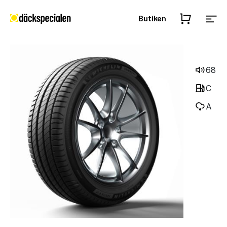
Butiken
68
C
A