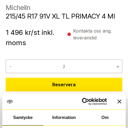
Michelin
215/45 R17 91V XL TL PRIMACY 4 MI
Kontakta oss ang.
1 496
kr/st inkl.
leveranstid
moms
-
+
Reservera
Däcktyp
Däckstorlek
Samtycke
Information
Om
Sommar
215/45 R 17 91V