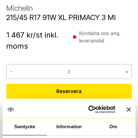
Michelin
215/45 R17 91W XL PRIMACY 3 MI
Kontakta oss ang.
1 467
kr/st inkl.
leveranstid
moms
-
+
Reservera
Däcktyp
Däckstorlek
Samtycke
Information
Om
Sommar
215/45 R 17 91W