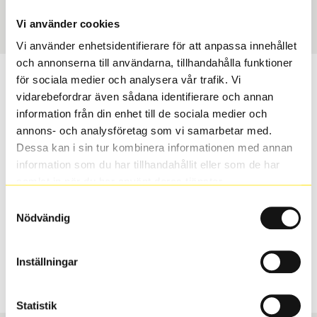
Art nummer
70355
Vi använder cookies
Vi använder enhetsidentifierare för att anpassa innehållet
och annonserna till användarna, tillhandahålla funktioner
Passar detta däck min bil?
för sociala medier och analysera vår trafik. Vi
vidarebefordrar även sådana identifierare och annan
information från din enhet till de sociala medier och
Ange registreringsnummer för att se om det däck du
annons- och analysföretag som vi samarbetar med.
valt passar din bilmodell. Om du köper däck som skall
Dessa kan i sin tur kombinera informationen med annan
sättas på dina befintliga fälgar, se till att kolla en extra
information som du har tillhandahållit eller som de har
gång så att däck och fälg har samma dimensioner.
samlat in när du har använt deras tjänster.
Ibland kan fälgen ha bytts ut under årens lopp och
inte vara samma dimension som bilen hade ut från
Samtyckesval
Nödvändig
fabrik.
Inställningar
S
Sök
Statistik