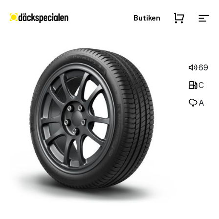
Butiken
69
C
A