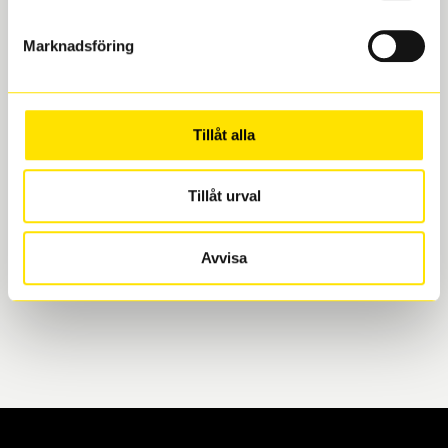
Marknadsföring
Boka och hämta hos Däckspecialen
När du beställer dina nya däck eller fälgar hos oss
Tillåt alla
levereras de direkt till någon av våra däckverkstäder i
Göteborg. Välj mellan Hisingen (Bäckebol) eller
Tillåt urval
Mölndal. I beställningen anger du datum och tid för
upphämtning eller service. När vi byter dina däck ser
vi till att de uppfyller alla krav för en säker körning.
Avvisa