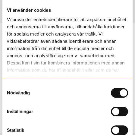
Art nummer
60825
Vi använder cookies
Vi använder enhetsidentifierare för att anpassa innehållet
och annonserna till användarna, tillhandahålla funktioner
Passar detta däck min bil?
för sociala medier och analysera vår trafik. Vi
vidarebefordrar även sådana identifierare och annan
information från din enhet till de sociala medier och
Ange registreringsnummer för att se om det däck du
annons- och analysföretag som vi samarbetar med.
valt passar din bilmodell. Om du köper däck som skall
Dessa kan i sin tur kombinera informationen med annan
sättas på dina befintliga fälgar, se till att kolla en extra
information som du har tillhandahållit eller som de har
gång så att däck och fälg har samma dimensioner.
samlat in när du har använt deras tjänster.
Ibland kan fälgen ha bytts ut under årens lopp och
inte vara samma dimension som bilen hade ut från
Samtyckesval
Nödvändig
fabrik.
Inställningar
S
Sök
Statistik