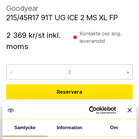
Goodyear
215/45R17 91T UG ICE 2 MS XL FP
Kontakta oss ang.
2 369
kr/st inkl.
leveranstid
moms
-
+
Reservera
Däcktyp
Däckstorlek
Samtycke
Information
Om
Vinter
215/45 R 17 91T