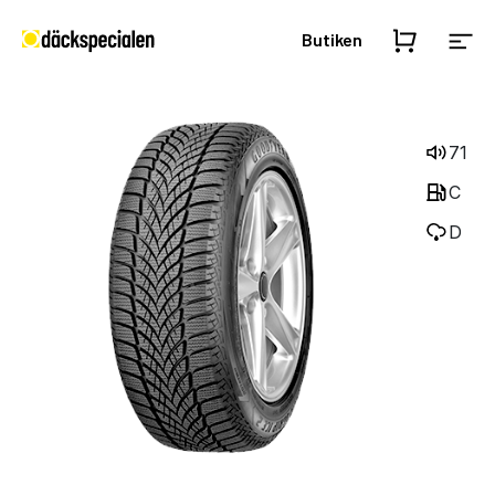
Butiken
71
C
D