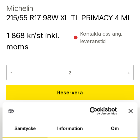
Michelin
215/55 R17 98W XL TL PRIMACY 4 MI
Kontakta oss ang.
1 868
kr/st inkl.
leveranstid
moms
-
+
Reservera
Däcktyp
Däckstorlek
Samtycke
Information
Om
Sommar
215/55 R 17 98W