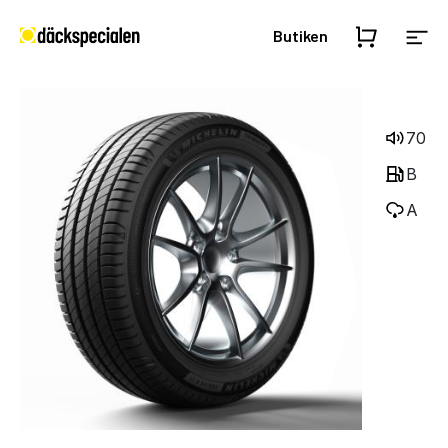
Butiken
70
B
A