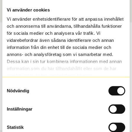
Art nummer
2296
Vi använder cookies
Vi använder enhetsidentifierare för att anpassa innehållet
och annonserna till användarna, tillhandahålla funktioner
Passar detta däck min bil?
för sociala medier och analysera vår trafik. Vi
vidarebefordrar även sådana identifierare och annan
information från din enhet till de sociala medier och
Ange registreringsnummer för att se om det däck du
annons- och analysföretag som vi samarbetar med.
valt passar din bilmodell. Om du köper däck som skall
Dessa kan i sin tur kombinera informationen med annan
sättas på dina befintliga fälgar, se till att kolla en extra
information som du har tillhandahållit eller som de har
gång så att däck och fälg har samma dimensioner.
samlat in när du har använt deras tjänster.
Ibland kan fälgen ha bytts ut under årens lopp och
inte vara samma dimension som bilen hade ut från
Samtyckesval
Nödvändig
fabrik.
Inställningar
S
Sök
Statistik