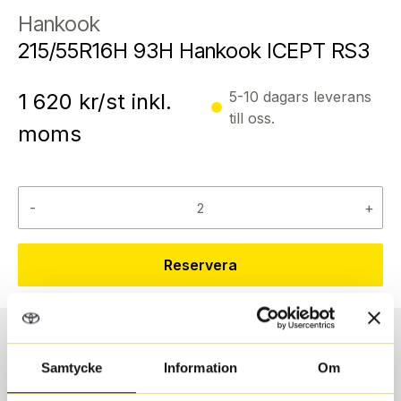
Hankook
215/55R16H 93H Hankook ICEPT RS3
5-10 dagars leverans
1 620
kr/st inkl.
till oss.
moms
-
+
Reservera
Däcktyp
Däckstorlek
Samtycke
Information
Om
Vinter
215/55 R 16 93H