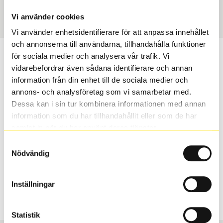
Art nummer
1353
Vi använder cookies
Vi använder enhetsidentifierare för att anpassa innehållet
och annonserna till användarna, tillhandahålla funktioner
Passar detta däck min bil?
för sociala medier och analysera vår trafik. Vi
vidarebefordrar även sådana identifierare och annan
information från din enhet till de sociala medier och
Ange registreringsnummer för att se om det däck du
annons- och analysföretag som vi samarbetar med.
valt passar din bilmodell. Om du köper däck som skall
Dessa kan i sin tur kombinera informationen med annan
sättas på dina befintliga fälgar, se till att kolla en extra
information som du har tillhandahållit eller som de har
gång så att däck och fälg har samma dimensioner.
samlat in när du har använt deras tjänster.
Ibland kan fälgen ha bytts ut under årens lopp och
inte vara samma dimension som bilen hade ut från
Samtyckesval
Nödvändig
fabrik.
Inställningar
S
Sök
Statistik