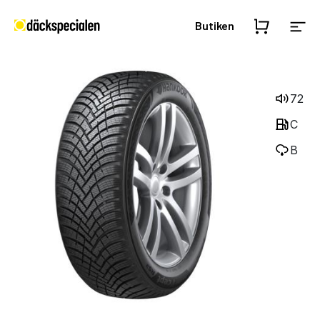
Butiken
72
C
B