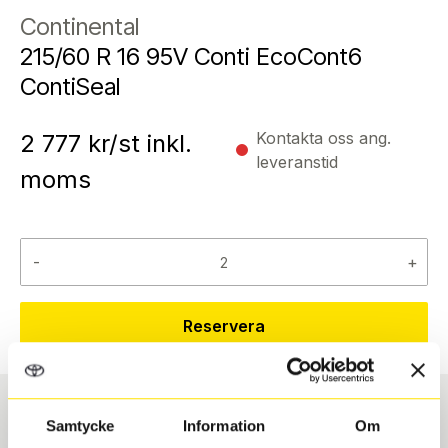
Continental
215/60 R 16 95V Conti EcoCont6
ContiSeal
Kontakta oss ang.
2 777
kr/st inkl.
leveranstid
moms
-
+
Reservera
Samtycke
Information
Om
Däcktyp
Däckstorlek