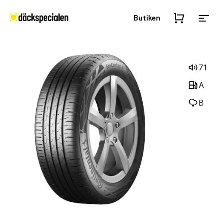
Butiken
71
A
B