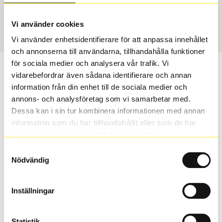
Sommar
215/60 R 16 95V
Art nummer
Vi använder cookies
3200
Vi använder enhetsidentifierare för att anpassa innehållet
och annonserna till användarna, tillhandahålla funktioner
för sociala medier och analysera vår trafik. Vi
Passar detta däck min bil?
vidarebefordrar även sådana identifierare och annan
information från din enhet till de sociala medier och
Ange registreringsnummer för att se om det däck du
annons- och analysföretag som vi samarbetar med.
valt passar din bilmodell. Om du köper däck som skall
Dessa kan i sin tur kombinera informationen med annan
sättas på dina befintliga fälgar, se till att kolla en extra
information som du har tillhandahållit eller som de har
gång så att däck och fälg har samma dimensioner.
samlat in när du har använt deras tjänster.
Ibland kan fälgen ha bytts ut under årens lopp och
Samtyckesval
inte vara samma dimension som bilen hade ut från
Nödvändig
fabrik.
Inställningar
S
Sök
Statistik