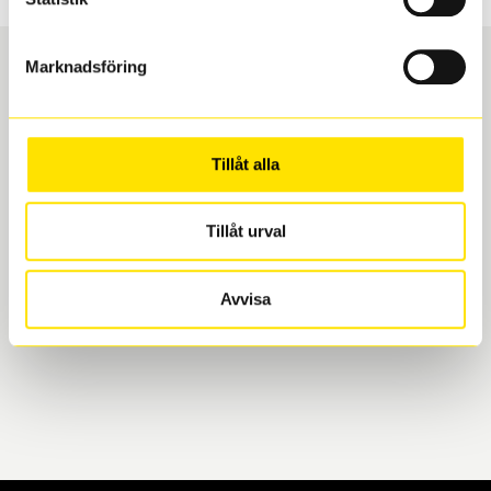
Marknadsföring
Boka och hämta hos Däckspecialen
Tillåt alla
När du beställer dina nya däck eller fälgar hos oss
levereras de direkt till någon av våra däckverkstäder i
Göteborg. Välj mellan Hisingen (Bäckebol) eller
Tillåt urval
Mölndal. I beställningen anger du datum och tid för
upphämtning eller service. När vi byter dina däck ser
Avvisa
vi till att de uppfyller alla krav för en säker körning.