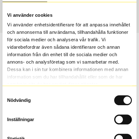
Sommar
215/60 R 17 100V
Art nummer
Vi använder cookies
2406
Vi använder enhetsidentifierare för att anpassa innehållet
och annonserna till användarna, tillhandahålla funktioner
för sociala medier och analysera vår trafik. Vi
Passar detta däck min bil?
vidarebefordrar även sådana identifierare och annan
information från din enhet till de sociala medier och
Ange registreringsnummer för att se om det däck du
annons- och analysföretag som vi samarbetar med.
valt passar din bilmodell. Om du köper däck som skall
Dessa kan i sin tur kombinera informationen med annan
sättas på dina befintliga fälgar, se till att kolla en extra
information som du har tillhandahållit eller som de har
gång så att däck och fälg har samma dimensioner.
samlat in när du har använt deras tjänster.
Ibland kan fälgen ha bytts ut under årens lopp och
Samtyckesval
inte vara samma dimension som bilen hade ut från
Nödvändig
fabrik.
Inställningar
S
Sök
Statistik