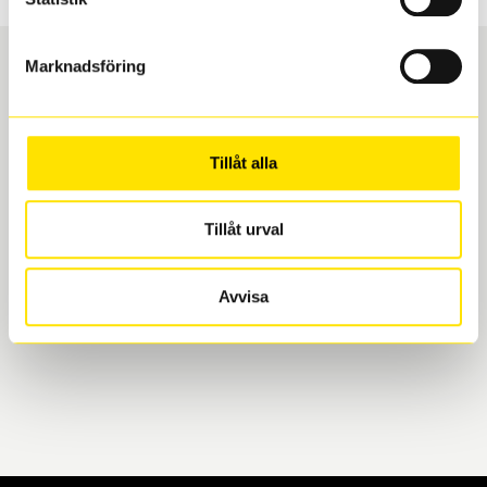
Marknadsföring
Boka och hämta hos Däckspecialen
Tillåt alla
När du beställer dina nya däck eller fälgar hos oss
levereras de direkt till någon av våra däckverkstäder i
Göteborg. Välj mellan Hisingen (Bäckebol) eller
Tillåt urval
Mölndal. I beställningen anger du datum och tid för
upphämtning eller service. När vi byter dina däck ser
Avvisa
vi till att de uppfyller alla krav för en säker körning.