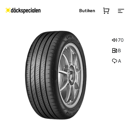
Butiken
70
B
A