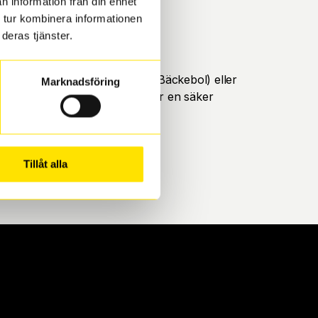
n information från din enhet
 tur kombinera informationen
deras tjänster.
öteborg. Välj mellan Hisingen (Bäckebol) eller
Marknadsföring
ll att de uppfyller alla krav för en säker
Tillåt alla