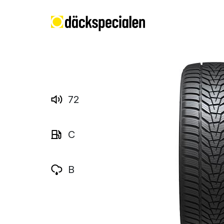
72
C
B