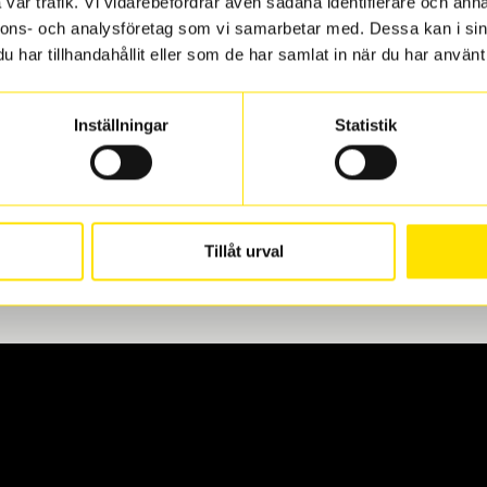
vår trafik. Vi vidarebefordrar även sådana identifierare och anna
nnons- och analysföretag som vi samarbetar med. Dessa kan i sin
har tillhandahållit eller som de har samlat in när du har använt 
len
 oss levereras de direkt till någon av våra däckverkstäder i G
Inställningar
Statistik
för upphämtning eller service. När vi byter dina däck ser vi ti
Tillåt urval