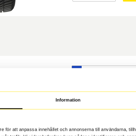
S
t däck du valt passar din
s på dina befintliga fälgar,
 och fälg har samma
Information
 under årens lopp och inte
rån fabrik.
e för att anpassa innehållet och annonserna till användarna, tillh