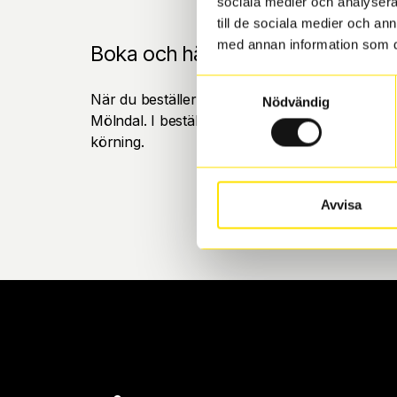
sociala medier och analysera 
till de sociala medier och a
med annan information som du 
Boka och hämta hos Däckspecia
Samtyckesval
När du beställer dina nya däck eller fälgar hos
Nödvändig
Mölndal. I beställningen anger du datum och tid 
körning.
Avvisa