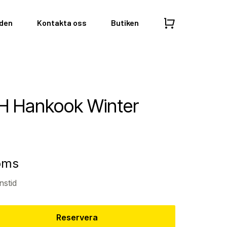
nden
Kontakta oss
Butiken
H Hankook Winter
moms
nstid
Reservera