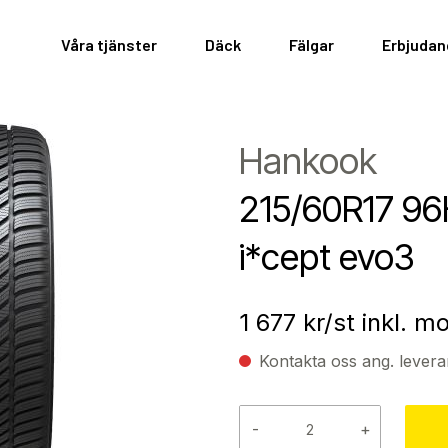
Våra tjänster
Däck
Fälgar
Erbjuda
Hankook
215/60R17 96
i*cept evo3
1 677
kr/st inkl. 
Kontakta oss ang. levera
-
+