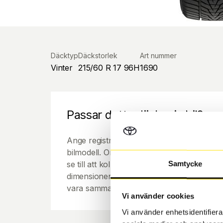
Däcktyp
Däckstorlek
Art nummer
Vinter
215/60 R 17 96H
1690
Passar detta däck min bil?
Ange registreringsnummer för att se om de
bilmodell. Om du köper däck som skall sätta
se till att kolla en extra gång så att däck
Samtycke
dimensioner. Ibland kan fälgen ha bytts ut
vara samma dimension som bilen hade ut f
Vi använder cookies
Vi använder enhetsidentifierar