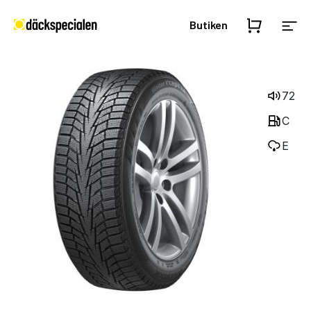
Butiken
72
C
E