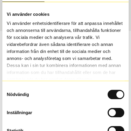
Vinter
215/60 R 17 96T
Art nummer
Vi använder cookies
20259
Vi använder enhetsidentifierare för att anpassa innehållet
och annonserna till användarna, tillhandahålla funktioner
för sociala medier och analysera vår trafik. Vi
Passar detta däck min bil?
vidarebefordrar även sådana identifierare och annan
information från din enhet till de sociala medier och
Ange registreringsnummer för att se om det däck du
annons- och analysföretag som vi samarbetar med.
valt passar din bilmodell. Om du köper däck som skall
Dessa kan i sin tur kombinera informationen med annan
sättas på dina befintliga fälgar, se till att kolla en extra
information som du har tillhandahållit eller som de har
gång så att däck och fälg har samma dimensioner.
samlat in när du har använt deras tjänster.
Ibland kan fälgen ha bytts ut under årens lopp och
Samtyckesval
inte vara samma dimension som bilen hade ut från
Nödvändig
fabrik.
Inställningar
S
Sök
Statistik