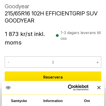
Goodyear
215/65R16 102H EFFICIENTGRIP SUV
GOODYEAR
1-3 dagars leverans till
1 873
kr/st inkl.
oss
moms
-
+
Reservera
Samtycke
Information
Om
Däcktyp
Däckstorlek