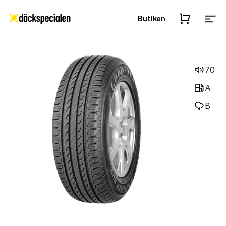
Butiken
70
A
B