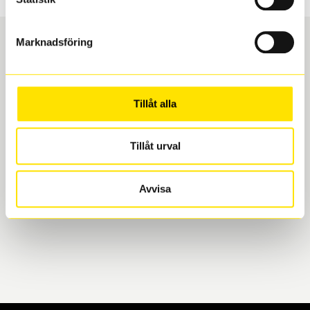
Marknadsföring
Boka och hämta hos Däckspecialen
Tillåt alla
När du beställer dina nya däck eller fälgar hos oss
levereras de direkt till någon av våra däckverkstäder i
Göteborg. Välj mellan Hisingen (Bäckebol) eller
Tillåt urval
Mölndal. I beställningen anger du datum och tid för
upphämtning eller service. När vi byter dina däck ser
Avvisa
vi till att de uppfyller alla krav för en säker körning.