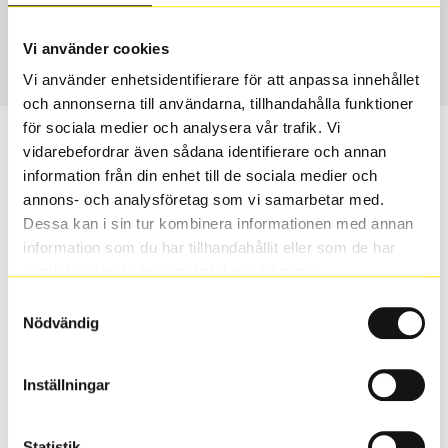
USA, 4x4
215/65 R 16 102H
Art nummer
Vi använder cookies
2380
Vi använder enhetsidentifierare för att anpassa innehållet
och annonserna till användarna, tillhandahålla funktioner
för sociala medier och analysera vår trafik. Vi
Passar detta däck min bil?
vidarebefordrar även sådana identifierare och annan
information från din enhet till de sociala medier och
Ange registreringsnummer för att se om det däck du
annons- och analysföretag som vi samarbetar med.
valt passar din bilmodell. Om du köper däck som skall
Dessa kan i sin tur kombinera informationen med annan
sättas på dina befintliga fälgar, se till att kolla en extra
information som du har tillhandahållit eller som de har
gång så att däck och fälg har samma dimensioner.
samlat in när du har använt deras tjänster.
Ibland kan fälgen ha bytts ut under årens lopp och
Samtyckesval
inte vara samma dimension som bilen hade ut från
Nödvändig
fabrik.
Inställningar
S
Sök
Statistik