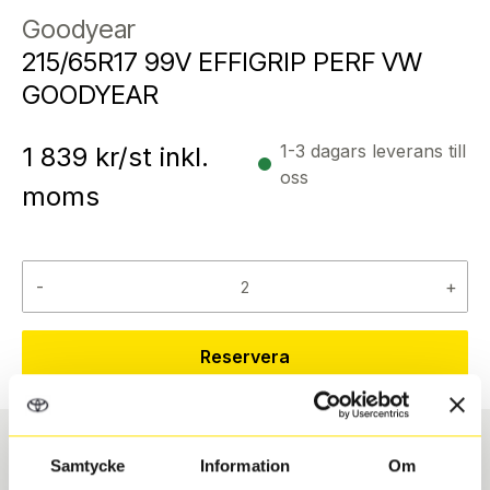
Goodyear
215/65R17 99V EFFIGRIP PERF VW
GOODYEAR
1-3 dagars leverans till
1 839
kr/st inkl.
oss
moms
-
+
Reservera
Samtycke
Information
Om
Däcktyp
Däckstorlek