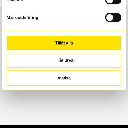
Marknadsföring
Boka och hämta hos Däckspecialen
Tillåt alla
När du beställer dina nya däck eller fälgar hos oss
levereras de direkt till någon av våra däckverkstäder i
Göteborg. Välj mellan Hisingen (Bäckebol) eller
Tillåt urval
Mölndal. I beställningen anger du datum och tid för
upphämtning eller service. När vi byter dina däck ser
Avvisa
vi till att de uppfyller alla krav för en säker körning.