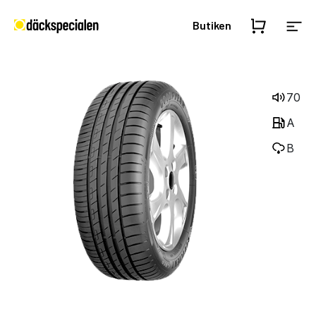
Butiken
70
A
B