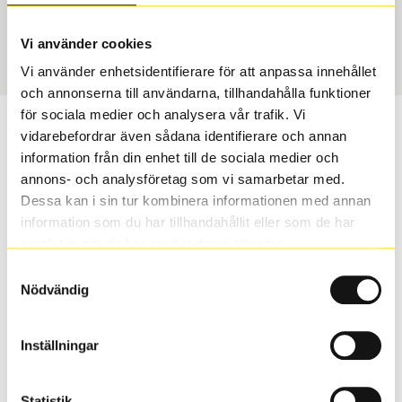
Vinter
225/35 R 19 88W
Art nummer
Vi använder cookies
1529
Vi använder enhetsidentifierare för att anpassa innehållet
och annonserna till användarna, tillhandahålla funktioner
för sociala medier och analysera vår trafik. Vi
Passar detta däck min bil?
vidarebefordrar även sådana identifierare och annan
information från din enhet till de sociala medier och
Ange registreringsnummer för att se om det däck du
annons- och analysföretag som vi samarbetar med.
valt passar din bilmodell. Om du köper däck som skall
Dessa kan i sin tur kombinera informationen med annan
sättas på dina befintliga fälgar, se till att kolla en extra
information som du har tillhandahållit eller som de har
gång så att däck och fälg har samma dimensioner.
samlat in när du har använt deras tjänster.
Ibland kan fälgen ha bytts ut under årens lopp och
Samtyckesval
inte vara samma dimension som bilen hade ut från
Nödvändig
fabrik.
Inställningar
S
Sök
Statistik