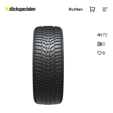
Butiken
72
D
B