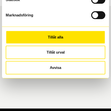
Marknadsföring
Boka och hämta hos Däckspecialen
Tillåt alla
När du beställer dina nya däck eller fälgar hos oss
levereras de direkt till någon av våra däckverkstäder i
Göteborg. Välj mellan Hisingen (Bäckebol) eller
Tillåt urval
Mölndal. I beställningen anger du datum och tid för
upphämtning eller service. När vi byter dina däck ser
Avvisa
vi till att de uppfyller alla krav för en säker körning.