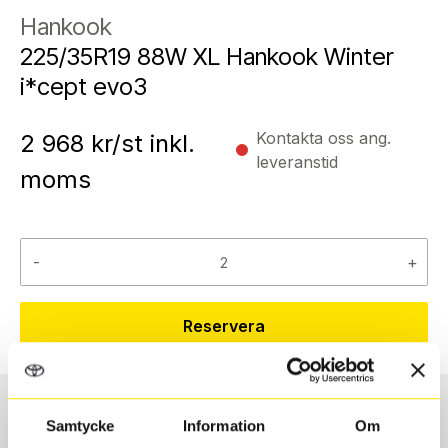
Hankook
225/35R19 88W XL Hankook Winter
i*cept evo3
Kontakta oss ang.
2 968
kr/st inkl.
leveranstid
moms
-
+
Reservera
Samtycke
Information
Om
Däcktyp
Däckstorlek