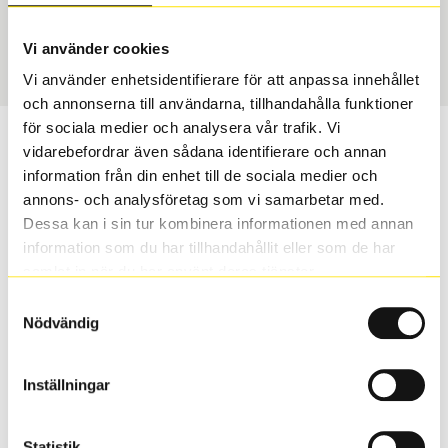
Sommar
225/40 R 18 92W
Art nummer
Vi använder cookies
50244
Vi använder enhetsidentifierare för att anpassa innehållet
och annonserna till användarna, tillhandahålla funktioner
för sociala medier och analysera vår trafik. Vi
Passar detta däck min bil?
vidarebefordrar även sådana identifierare och annan
information från din enhet till de sociala medier och
Ange registreringsnummer för att se om det däck du
annons- och analysföretag som vi samarbetar med.
valt passar din bilmodell. Om du köper däck som skall
Dessa kan i sin tur kombinera informationen med annan
sättas på dina befintliga fälgar, se till att kolla en extra
information som du har tillhandahållit eller som de har
gång så att däck och fälg har samma dimensioner.
samlat in när du har använt deras tjänster.
Ibland kan fälgen ha bytts ut under årens lopp och
Samtyckesval
inte vara samma dimension som bilen hade ut från
Nödvändig
fabrik.
Inställningar
S
Sök
Statistik