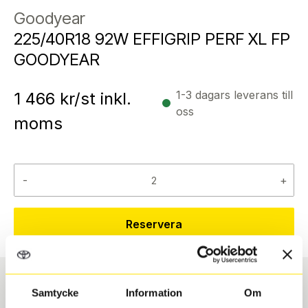
Goodyear
225/40R18 92W EFFIGRIP PERF XL FP
GOODYEAR
1-3 dagars leverans till
1 466
kr/st inkl.
oss
moms
-
+
Reservera
Samtycke
Information
Om
Däcktyp
Däckstorlek