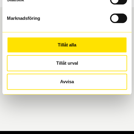
Marknadsföring
Boka och hämta hos Däckspecialen
Tillåt alla
När du beställer dina nya däck eller fälgar hos oss
levereras de direkt till någon av våra däckverkstäder i
Göteborg. Välj mellan Hisingen (Bäckebol) eller
Tillåt urval
Mölndal. I beställningen anger du datum och tid för
upphämtning eller service. När vi byter dina däck ser
Avvisa
vi till att de uppfyller alla krav för en säker körning.