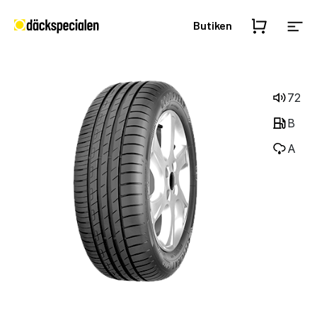
Butiken
72
B
A