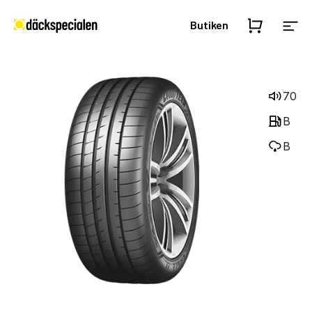
Butiken
70
B
B