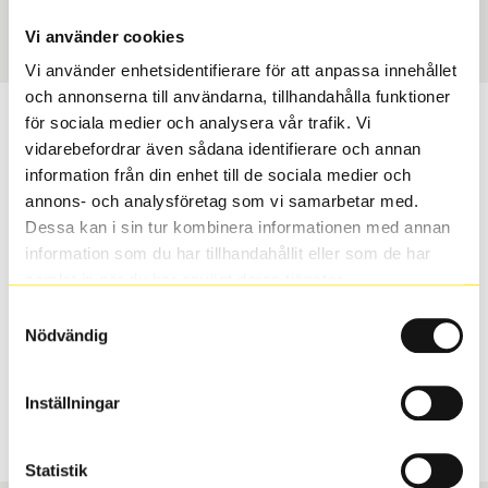
Art nummer
2487
Vi använder cookies
Vi använder enhetsidentifierare för att anpassa innehållet
och annonserna till användarna, tillhandahålla funktioner
Passar detta däck min bil?
för sociala medier och analysera vår trafik. Vi
vidarebefordrar även sådana identifierare och annan
information från din enhet till de sociala medier och
Ange registreringsnummer för att se om det däck du
annons- och analysföretag som vi samarbetar med.
valt passar din bilmodell. Om du köper däck som skall
Dessa kan i sin tur kombinera informationen med annan
sättas på dina befintliga fälgar, se till att kolla en extra
information som du har tillhandahållit eller som de har
gång så att däck och fälg har samma dimensioner.
samlat in när du har använt deras tjänster.
Ibland kan fälgen ha bytts ut under årens lopp och
inte vara samma dimension som bilen hade ut från
Samtyckesval
Nödvändig
fabrik.
Inställningar
S
Sök
Statistik