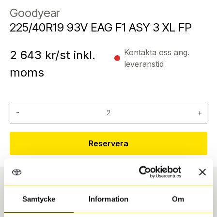
Goodyear
225/40R19 93V EAG F1 ASY 3 XL FP
Kontakta oss ang.
2 643
kr/st inkl.
leveranstid
moms
-
+
Reservera
Däcktyp
Däckstorlek
Samtycke
Information
Om
Sommar
225/40 R 19 93V