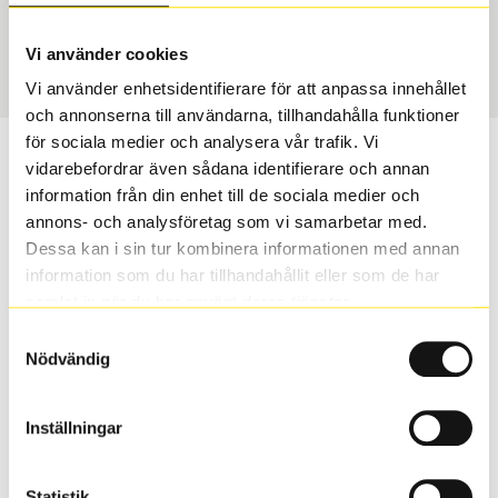
Vinter
225/40 R 20 94V
Art nummer
Vi använder cookies
1270
Vi använder enhetsidentifierare för att anpassa innehållet
och annonserna till användarna, tillhandahålla funktioner
för sociala medier och analysera vår trafik. Vi
Passar detta däck min bil?
vidarebefordrar även sådana identifierare och annan
information från din enhet till de sociala medier och
Ange registreringsnummer för att se om det däck du
annons- och analysföretag som vi samarbetar med.
valt passar din bilmodell. Om du köper däck som skall
Dessa kan i sin tur kombinera informationen med annan
sättas på dina befintliga fälgar, se till att kolla en extra
information som du har tillhandahållit eller som de har
gång så att däck och fälg har samma dimensioner.
samlat in när du har använt deras tjänster.
Ibland kan fälgen ha bytts ut under årens lopp och
Samtyckesval
inte vara samma dimension som bilen hade ut från
Nödvändig
fabrik.
Inställningar
S
Sök
Statistik