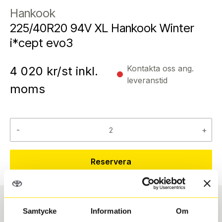
Hankook
225/40R20 94V XL Hankook Winter
i*cept evo3
Kontakta oss ang.
4 020
kr/st inkl.
leveranstid
moms
-
+
Reservera
Samtycke
Information
Om
Däcktyp
Däckstorlek