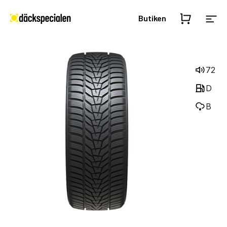
Butiken
72
D
B