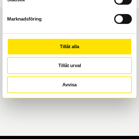
Marknadsföring
Boka och hämta hos Däckspecialen
Tillåt alla
När du beställer dina nya däck eller fälgar hos oss
levereras de direkt till någon av våra däckverkstäder i
Göteborg. Välj mellan Hisingen (Bäckebol) eller
Tillåt urval
Mölndal. I beställningen anger du datum och tid för
upphämtning eller service. När vi byter dina däck ser
Avvisa
vi till att de uppfyller alla krav för en säker körning.