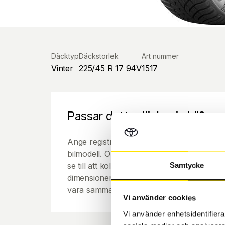
Däcktyp
Däckstorlek
Art nummer
Vinter
225/45 R 17 94V
1517
Passar detta däck min bil?
Ange registreringsnummer för att se om de
bilmodell. Om du köper däck som skall sätta
se till att kolla en extra gång så att däck
Samtycke
dimensioner. Ibland kan fälgen ha bytts ut
vara samma dimension som bilen hade ut f
Vi använder cookies
Vi använder enhetsidentifierar