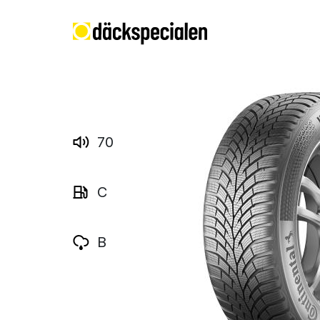
70
C
B