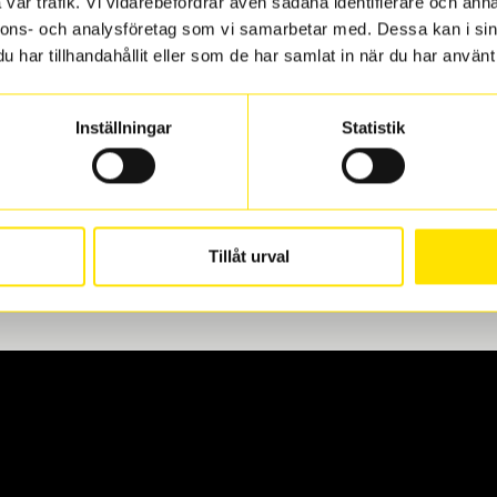
vår trafik. Vi vidarebefordrar även sådana identifierare och anna
nnons- och analysföretag som vi samarbetar med. Dessa kan i sin
har tillhandahållit eller som de har samlat in när du har använt 
len
 oss levereras de direkt till någon av våra däckverkstäder i G
Inställningar
Statistik
för upphämtning eller service. När vi byter dina däck ser vi ti
Tillåt urval